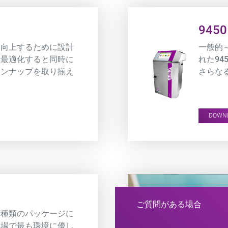
Product URL link
9450
を向上するために設計
一般的
Oを最適化すると同時に
れた94
インナップを取り揃え
さらな
DOWN
ご質問がある場合
、種類のパッケージに
市場で最も環境に優し