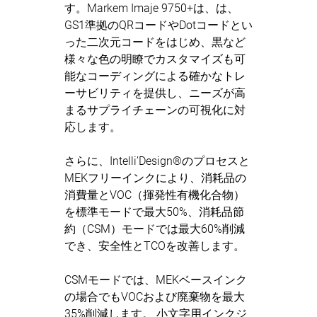
す。Markem Imaje 9750+は、は、
GS1準拠のQRコードやDotコードとい
った二次元コードをはじめ、黒など
様々な色の明瞭でカスタマイズも可
能なコーディングによる確かなトレ
ーサビリティを提供し、ニーズが高
まるサプライチェーンの可視化に対
応します。
さらに、Intelli’Design®のプロセスと
MEKフリーインクにより、消耗品の
消費量とVOC（揮発性有機化合物）
を標準モードで最大50%、消耗品節
約（CSM）モードでは最大60%削減
でき、安全性とTCOを改善します。
CSMモードでは、MEKベースインク
の場合でもVOCおよび廃棄物を最大
35%削減します。
小文字用インクジ