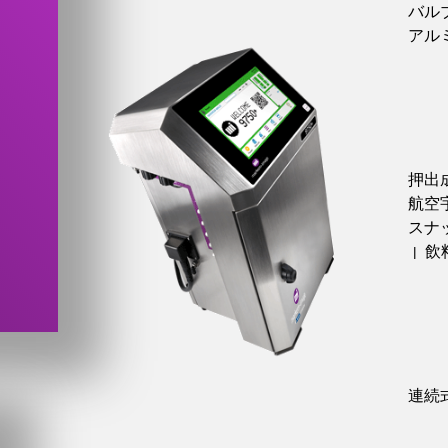
バル
最
アル
押出
航空
スナ
飲
|
連続