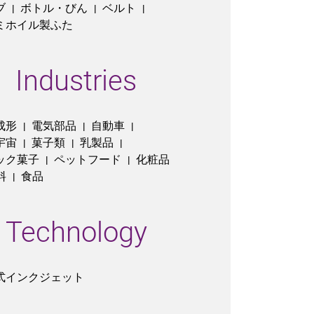
ブ
ボトル・びん
ベルト
|
|
|
ミホイル製ふた
Industries
成形
電気部品
自動車
|
|
|
宇宙
菓子類
乳製品
|
|
|
ック菓子
ペットフード
化粧品
|
|
料
食品
|
Technology
式インクジェット