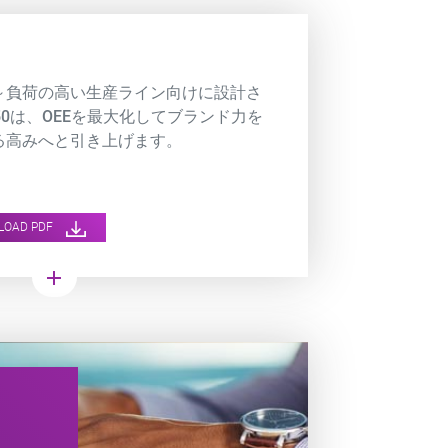
～負荷の高い生産ライン向けに設計さ
50は、OEEを最大化してブランド力を
る高みへと引き上げます。
LOAD PDF
add