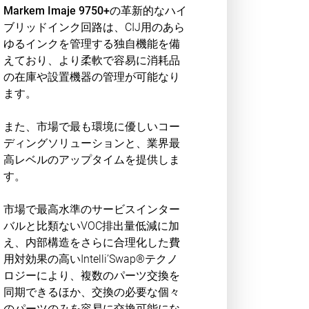
Markem Imaje 9750+
の革新的なハイ
ブリッドインク回路は、CIJ用のあら
ゆるインクを管理する独自機能を備
えており、より柔軟で容易に消耗品
の在庫や設置機器の管理が可能なり
ます。
また、市場で最も環境に優しいコー
ディングソリューションと、業界最
高レベルのアップタイムを提供しま
す。
市場で最高水準のサービスインター
バルと比類ないVOC排出量低減に加
え、内部構造をさらに合理化した費
用対効果の高いIntelli’Swap®テクノ
ロジーにより、複数のパーツ交換を
同期できるほか、交換の必要な個々
のパーツのみを容易に交換可能にな