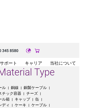
0 345 8580
Original image URL link
サポート
キャリア
当社について
Material Type
ール
銅線
銅製ケーブル
|
|
|
スチック容器
チーズ
|
|
ール箱
キャップ
缶
|
|
|
ンディ
ケーキ
ケーブル
|
|
|