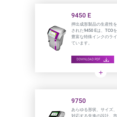
Product URL link
9450 E
押出成形製品の生産性
された9450 Eは、TC
豊富な特殊インクのラ
ています。
DOWNLOAD PDF
add
Product URL link
9750
あらゆる形状、サイズ
対応する先進の設計。