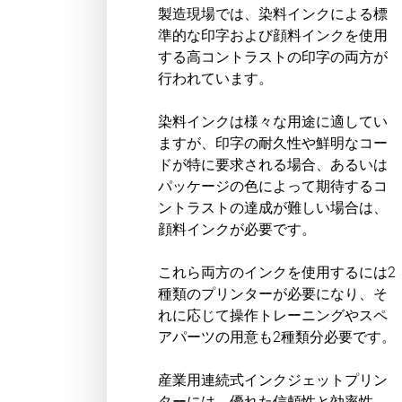
製造現場では、染料インクによる標
準的な印字および顔料インクを使用
する高コントラストの印字の両方が
行われています。
染料インクは様々な用途に適してい
ますが、印字の耐久性や鮮明なコー
ドが特に要求される場合、あるいは
パッケージの色によって期待するコ
ントラストの達成が難しい場合は、
顔料インクが必要です。
これら両方の
インク
を使用するには2
種類のプリンターが必要になり、そ
れに応じて操作トレーニングやスペ
アパーツの用意も2種類分必要です。
産業用連続式インクジェットプリン
ター
には、優れた信頼性と効率性、