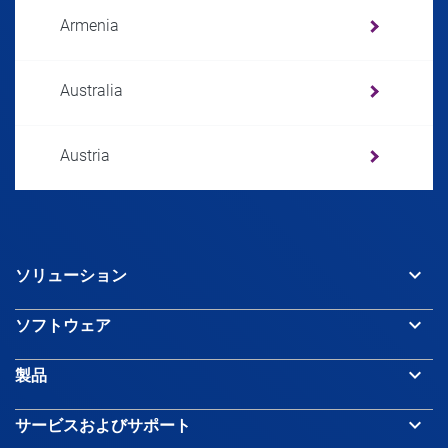
Armenia
Australia
Austria
Azerbaijan
keyboard_arrow_down
ソリューション
Bahamas
keyboard_arrow_down
ソフトウェア
Bahrain
keyboard_arrow_down
製品
Bangladesh
keyboard_arrow_down
サービスおよびサポート