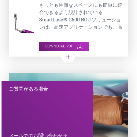
もっとも困難なスペースにも簡単に統
合できるよう設計されている
SmartLase® C600 BOU ソリューショ
ンは、高速アプリケーションでも、高
品質で持続性の高いマーキングを実現
します。
DOWNLOAD PDF
add
ご質問がある場合
メールでのお問い合わせ
arrow_forward