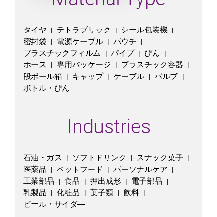
タイヤ
テトラブリック
シール包装機
|
|
|
密封袋
電源ケーブル
パウチ
|
|
|
プラスチックフィルム
パイプ
びん
|
|
|
ホース
専用パッケージ
プラスチック容器
|
|
|
段ボール箱
キャップ
ケーブル
バルブ
|
|
|
|
ボトル・びん
Industries
石油・ガス
ソフトドリンク
スナック菓子
|
|
|
医薬品
ペットフード
パーソナルケア
|
|
|
工業部品
食品
押出成形
電子部品
|
|
|
|
乳製品
化粧品
菓子類
飲料
|
|
|
|
ビール・サイダ―