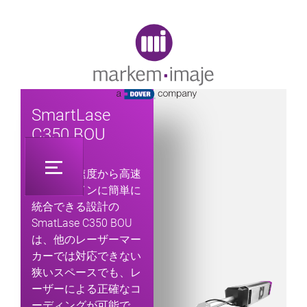
Original image URL link
SmartLase
C350 BOU
中程度の速度から高速
の包装ラインに簡単に
統合できる設計の
SmatLase C350 BOU
は、他のレーザーマー
カーでは対応できない
狭いスペースでも、レ
ーザーによる正確なコ
ーディングが可能で