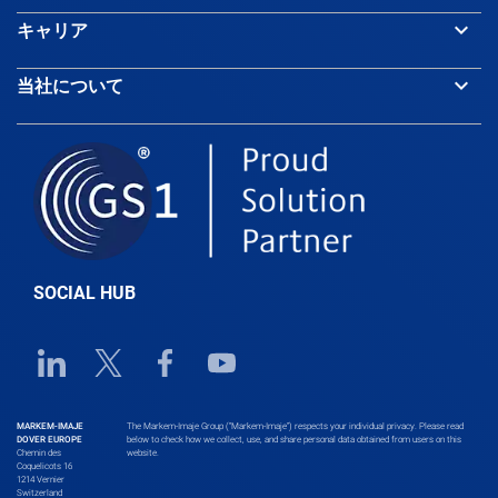
keyboard_arrow_down
キャリア
Barbados
keyboard_arrow_down
当社について
Belarus
Belgium
Belize
SOCIAL HUB
Benin
Linkedin URL link
Twitter URL link
Facebook URL link
Youtube URL link
Bhutan
MARKEM-IMAJE
The Markem-Imaje Group (“Markem-Imaje”) respects your individual privacy. Please read
DOVER EUROPE
below to check how we collect, use, and share personal data obtained from users on this
Chemin des
website.
Bolivia
Coquelicots 16
1214 Vernier
Switzerland