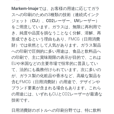
Markem-Imaje
では、お客様の用途に応じて
ガラ
スへの印刷
のための3種類の技術（
連続式インク
ジェット（CIJ）、CO2レーザー、UVレーザー
）
をご用意しています。ガラスは、無限に再利用で
き、純度や品質を損なうことなく分解、溶解、再
形成できるという理由もあり、FMCG（日用消費
財）では依然として人気があります。ガラス製品
への印刷で圧倒的に多い用途は、
食品と飲料品
へ
の印刷で、主に賞味期限の表示が目的で、これは
EUや米国などの主要市場で恒常的に普及してい
て、法的にも義務付けられています。次に多いの
が、ガラス製の
化粧品や香水
など、高級な製品を
含むFMCG（日用消費財）の用途で、デザインや
ブランド要素が含まれる場合もあります。これら
の用途には、いずれもCIJとCO2レーザーが最適な
技術です。
日用消費財のボトルへの印刷分野では、特に飲料