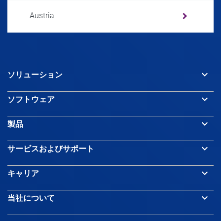
Austria
Azerbaijan
keyboard_arrow_down
ソリューション
Bahamas
keyboard_arrow_down
ソフトウェア
Bahrain
keyboard_arrow_down
製品
Bangladesh
keyboard_arrow_down
サービスおよびサポート
keyboard_arrow_down
キャリア
Barbados
keyboard_arrow_down
当社について
Belarus