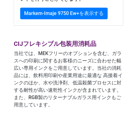
Markem-Imaje 9750 Ew+を表示する
CIJフレキシブル包装用消耗品
当社では、
MEKフリーのオプション
を含む、
ガラ
スへの印刷
に関するお客様のニーズに合わせた幅
広い専用インクをご用意しています。当社の消耗
品には、飲料用印刷や産業用途に最適な
高接着イ
ンク
のほか、水や洗浄剤、低温殺菌プロセスに対
する耐性が高い
速乾性インク
が含まれています。
また、
RGB製のリターナブルガラス用インク
もご
用意しています。