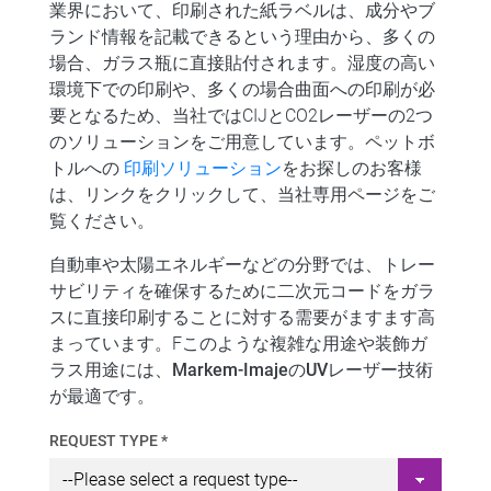
業界において、
印刷された紙ラベル
は、成分やブ
ランド情報を記載できるという理由から、多くの
場合、ガラス瓶に直接貼付されます。湿度の高い
環境下
での印刷や、
多くの場合曲面への
印刷が必
要となるため、
当社ではCIJとCO2レーザーの2つ
のソリューションを
ご用意しています
。ペットボ
トルへの
印刷ソリューション
をお探しのお客様
は、リンクをクリックして、当社専用ページをご
覧ください。
自動車や太陽エネルギーなどの分野では、
トレー
サビリティを確保するために二次元コードをガラ
スに直接印刷
することに対する需要がますます高
まっています。Fこのような複雑な用途や装飾ガ
ラス用途には、
Markem-ImajeのUVレーザー技術
が最適です。
REQUEST TYPE *