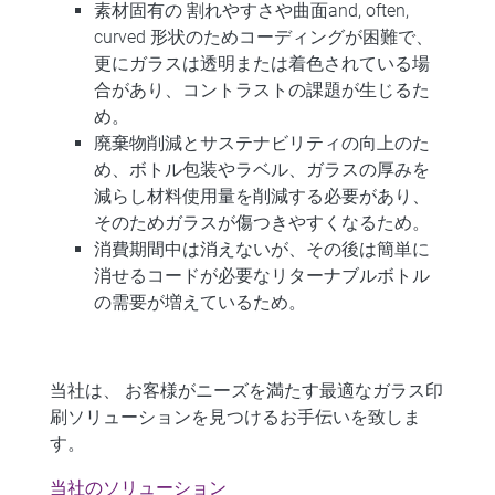
素材固有の
割れやすさ
や曲面and, often,
curved
形状
のためコーディングが困難で、
更にガラスは透明または着色されている場
合があり、コントラストの課題が生じるた
め。
廃棄物削減と
サステナビリティの向上
のた
め、ボトル包装やラベル、ガラスの厚みを
減らし材料使用量を削減する必要があり、
そのためガラスが傷つきやすくなるため。
消費期間中は消えないが、その後は簡単に
消せるコードが必要な
リターナブルボトル
の需要が増えているため。
当社は、
お客様がニーズを満たす最適なガラス印
刷ソリューションを見つけるお手伝いを致しま
す。
当社のソリューション