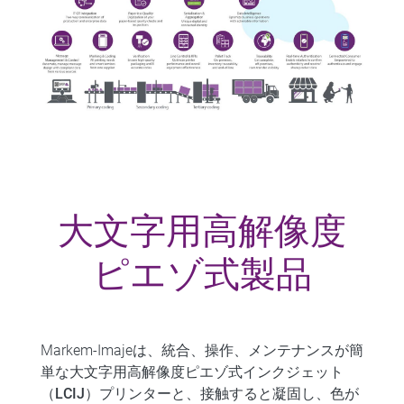
大文字用高解像度
ピエゾ式製品
Markem-Imajeは、
統合
、
操作
、
メンテナンスが簡
単な大文字用高解像度ピエゾ式インクジェット
（LCIJ）
プリンターと、接触すると凝固し、色が