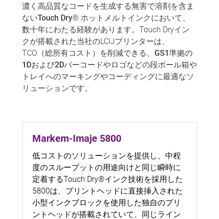
濃く高品質なコードを生成する無害で溶剤を含ま
ない
Touch Dry
® ホットメルトインクにおいて、
数十年にわたる経験があります。Touch Dryイン
クが搭載された当社のLCIJプリンターは、
TCO（総所有コスト）を削減できる、
GS1準拠の
1Dおよび2Dバーコードやロゴ
などの段ボール箱や
トレイへのマーキングやコーディングに最適なソ
リューションです。
Markem-Imaje 5800
低コストのソリューションを提供し、中程
度のスループットの用途向けと同じ瞬時に
定着するTouch Dry®インク技術を採用した
5800は、プリントヘッドに直接挿入された
小型インクブロックを使用した独自のプリ
ントヘッドが搭載されていて、同じライン