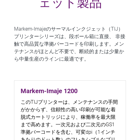
ェット製品
Markem-Imajeのサーマルインクジェット（TIJ）
プリンターシリーズは、段ボール箱に直接、
非接
触で高品質な準拠バーコードを印刷します
。メン
テナンスがほとんど不要で、断続的または少量か
ら中量生産のラインに最適です。
Markem-Imaje 1200
このTIJプリンターは、メンテナンスの手間
がかからず、信頼性の高い印刷が可能な着
脱式カートリッジにより、稼働率を最大限
まで高めます。一次元および二次元のGS1
準拠バーコードを含む、可変dpi（1インチ
あたりのドット数）のフレキシブルなプリ