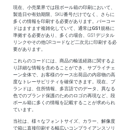
現在、小売業界では段ボール箱の印刷において、
製造日や有効期限、SKU番号だけでなく、さらに
多くの情報を印刷する必要があります。
バーコー
ド
はますます
複雑化
していて、通常は
GS1規格に
準拠
する必要があり、多くの場合、GS1デジタル
リンクやその他QRコードなど二次元に印刷する必
要があります。
これらのコードには、商品の輸送経路に関するよ
り詳細な情報を含めることができ、サプライチェ
ーン全体で、お客様のケース出荷品の内容物の高
度な
トレーサビリティ
を確保できます。現在、ブ
ランドは、住所情報、多言語でのデータ、異なる
色でのブランド保護のためのロゴの再現など、段
ボール箱に多くの情報を記載することが求められ
ています。
当社は、様々なフォントサイズ、カラー、解像度
で箱に直接印刷する幅広いコンプライアンスソリ