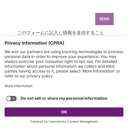
SEND
このフォームに記入し情報を送信すること
で、マーケム・イマージュによるお客様の個
人情報の取扱いに同意いただいたしたものと
させていただきます。当社のデータ保護方針
については、
https://www.markem-
imaje.com/privacy
をご確認ください。
keyboard_arrow_up
QUICK ACCESS TOOLS
関連情報もぜひご