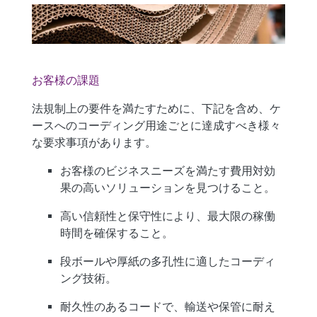
お客様の課題
法規制上の要件を満たすために、下記を含め、
ケ
ースへのコーディング用途
ごとに達成すべき様々
な要求事項があります。
お客様のビジネスニーズを満たす
費用対効
果の高いソリューション
を見つけること。
高い信頼性と保守性
により、最大限の稼働
時間を確保すること。
段ボールや厚紙の多孔性に適した
コーディ
ング技術。
耐久性のあるコード
で、輸送や保管に耐え