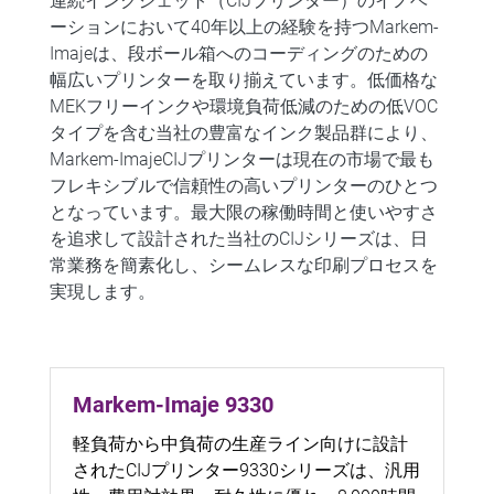
連続インクジェット（CIJプリンター）のイノベ
ーションにおいて40年以上の経験を持つMarkem-
Imajeは、段ボール箱へのコーディングのための
幅広いプリンターを取り揃えています。低価格な
MEKフリーインクや
環境負荷低減の
ための低VOC
タイプを含む当社の
豊富なインク製品群により、
Markem-ImajeCIJプリンターは現在の市場で最も
フレキシブルで信頼性の高いプリンターのひとつ
となっています。最大限の稼働時間と使いやすさ
を追求して設計された当社のCIJシリーズは、日
常業務を簡素化し、シームレスな印刷プロセスを
実現します。
Markem-Imaje 9330
軽負荷から中負荷の生産ライン向けに設計
されたCIJプリンター9330シリーズは、汎用