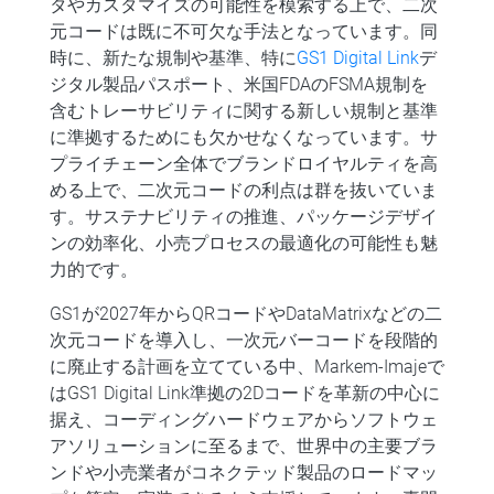
タやカスタマイズの可能性を模索する上で、二次
元コードは既に不可欠な手法となっています。同
時に、新たな規制や基準、特に
GS1 Digital Link
デ
ジタル製品パスポート、米国FDAのFSMA規制を
含むトレーサビリティに関する新しい規制と基準
に準拠するためにも欠かせなくなっています。サ
プライチェーン全体でブランドロイヤルティを高
める上で、二次元コードの利点は群を抜いていま
す。サステナビリティの推進、パッケージデザイ
ンの効率化、小売プロセスの最適化の可能性も魅
力的です。
GS1が2027年からQRコードやDataMatrixなどの二
次元コードを導入し、一次元バーコードを段階的
に廃止する計画を立てている中、Markem-Imajeで
はGS1 Digital Link準拠の2Dコードを革新の中心に
据え、コーディングハードウェアからソフトウェ
アソリューションに至るまで、世界中の主要ブラ
ンドや小売業者がコネクテッド製品のロードマッ