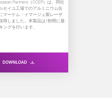
European Partners（CCEP）は、同社
illén Groupは、卵へのコーディングに
ターと白インクを使用するプリン
ルセイユ工場でのアルミニウム缶
ストを削減し、ラインオペレータ
ラインで連携可能にする最先端の
にマーケム・イマージュ製レーザ
適化するため、マーケム・イマー
ンを開発しました。
採用しました。本製品は1秒間に最
小文字用インクジェットプリンタ
ーキングを行います。
択しました。
DOWNLOAD
DOWNLOAD
DOWNLOAD