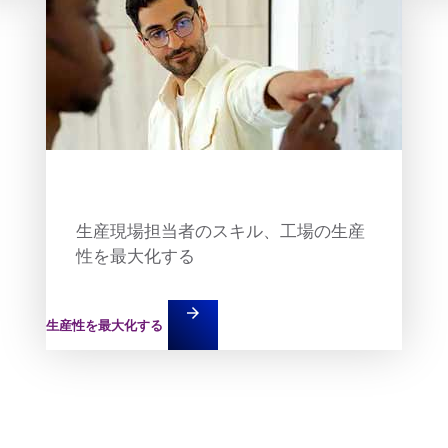
Teaser item
生産現場担当者のスキル、工場の生産
性を最大化する
arrow_forward
生産性を最大化する