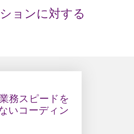
ションに対する
 | 業務スピードを
Guillén Group | 模
 | 高性能ケーブルソ
ないコーディン
会社の求める正確
ション
ディング
システムを更新するため、LAPPは
マージュと共同で、黒インクを使