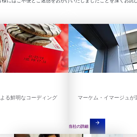
皆様にはご不便とご迷惑をおかけいたしましたことを深くお詫
Teaser item
よる鮮明なコーディング
マーケム・イマージュが
arrow_forward
当社の詳細