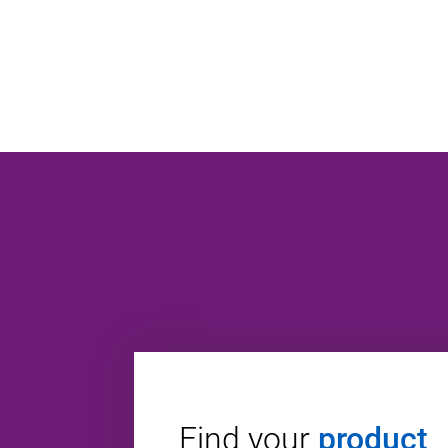
Find your
product