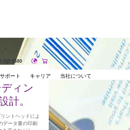
0 345 8580
Original image URL link
サポート
キャリア
当社について
ーディン
設計。
tプリントヘッドによ
のデータ量の印刷