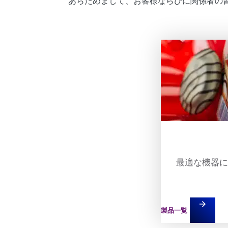
あらためまして、お客様ならびに関係者の
Teaser item
最適な機器に
arrow_forward
製品一覧