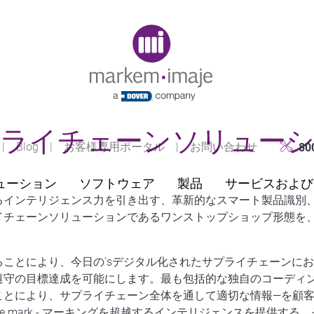
Original image URL link
ライチェーンソリュー
|
Blog
|
お客様専用ポータル
|
お問い合わせ
80
ューション
ソフトウェア
製品
サービスおよび
るインテリジェンス力を引き出す、革新的なスマート製品識別
イチェーンソリューションであるワンストップショップ形態を
ことにより、今日の’sデジタル化されたサプライチェーンに
遵守の目標達成を可能にします。最も包括的な独自のコーディ
ことにより、サプライチェーン全体を通して適切な情報—を顧
eyond the mark - マーキングを超越するインテリジェンスを提供す