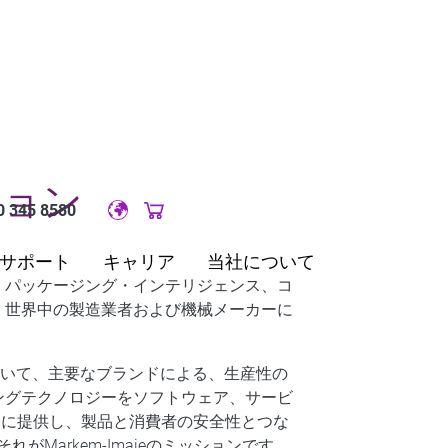
ション
0 345 8580
Original image URL link
サポート
キャリア
当社について
、パッケージング・インテリジェンス、コ
、世界中の製造業者および機械メーカーに
おいて、主要なブランドによる、生産性の
ングテクノロジーをソフトウェア、サービ
客に提供し、製品と消費者の安全性とつな
る、それがMarkem-Imajeのミッションです。