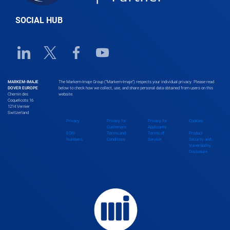
SOCIAL HUB
Linkedin URL link
Twitter URL link
Facebook URL link
Youtube URL link
MARKEM-IMAJE
The Markem-Imaje Group (“Markem-Imaje”) respects your individual privacy. Please read
DOVER EUROPE
below to check how we collect, use, and share personal data obtained from users on this
Chemin des
website.
Coquelicots 16
1214 Vernier
Switzerland
Privacy
Privacy for
Privacy for
Cookies
Customers
Applicants
EORI
Terms and
Terms of
Product
Numbers
Conditions
Service
Security and
Vulnerability
Disclosure