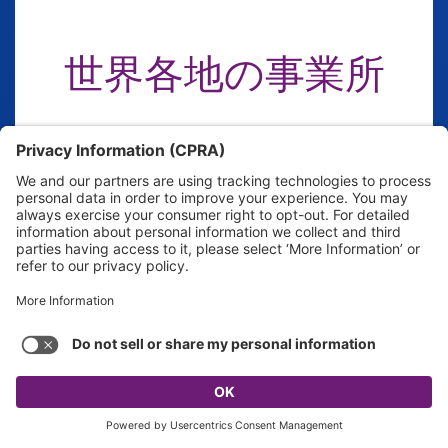
世界各地の事業所
Albania
keyboard_arrow_up
Algeria
QUICK ACCESS TOOLS