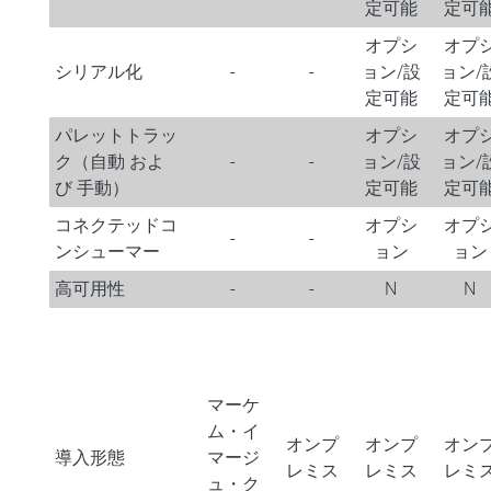
定可能
定可
オプシ
オプ
シリアル化
-
-
ョン/設
ョン/
定可能
定可
パレットトラッ
オプシ
オプ
ク（自動 およ
-
-
ョン/設
ョン/
び 手動）
定可能
定可
コネクテッドコ
オプシ
オプ
-
-
ンシューマー
ョン
ョン
高可用性
-
-
N
N
マーケ
ム・イ
オンプ
オンプ
オン
導入形態
マージ
レミス
レミス
レミ
ュ・ク