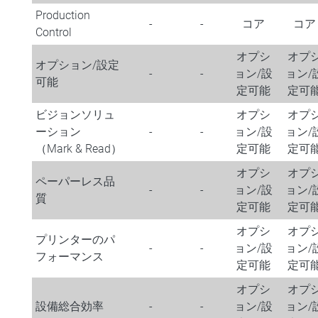
Production
-
-
コア
コア
Control
オプシ
オプ
オプション/設定
-
-
ョン/設
ョン/
可能
定可能
定可
ビジョンソリュ
オプシ
オプ
ーション
-
-
ョン/設
ョン/
（Mark & Read）
定可能
定可
オプシ
オプ
ペーパーレス品
-
-
ョン/設
ョン/
質
定可能
定可
オプシ
オプ
プリンターのパ
-
-
ョン/設
ョン/
フォーマンス
定可能
定可
オプシ
オプ
設備総合効率
-
-
ョン/設
ョン/