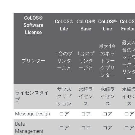
CoLOS®
CoLOS®
CoLOS®
CoLOS®
CoLO
Software
Lite
Base
Line
Facto
License
最大2
最大4台
台の
1台のプ
1台のプ
のネッ
ット
プリンター
リンタ
リンタ
トワー
ーク
ーごと
ーごと
クプリ
リン
ンター
ー
サブス
永続ラ
永続ラ
永続
ライセンスタイ
クリプ
イセン
イセン
イセ
プ
ション
ス
ス
ス
Message Design
コア
コア
コア
コア
Data
コア
コア
コア
コア
Management