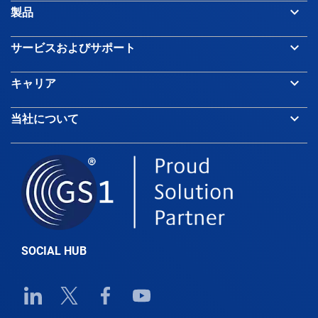
keyboard_arrow_down
製品
keyboard_arrow_down
サービスおよびサポート
keyboard_arrow_down
キャリア
keyboard_arrow_down
当社について
SOCIAL HUB
Linkedin URL link
Twitter URL link
Facebook URL link
Youtube URL link