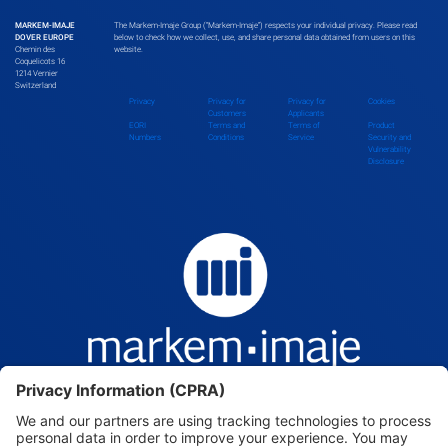
MARKEM-IMAJE
The Markem-Imaje Group (“Markem-Imaje”) respects your individual privacy. Please read
DOVER EUROPE
below to check how we collect, use, and share personal data obtained from users on this
Chemin des
website.
Coquelicots 16
1214 Vernier
Switzerland
Privacy
Privacy for
Privacy for
Cookies
Customers
Applicants
EORI
Terms and
Terms of
Product
Numbers
Conditions
Service
Security and
Vulnerability
Disclosure