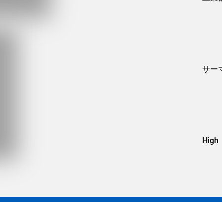
サー
High