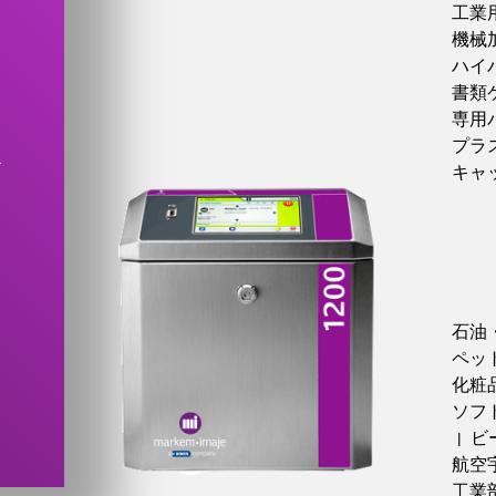
工業
機械
ハイ
書類
専用
プラ
取
キャ
石油
ペッ
化粧
ソフ
ビ
|
航空
工業