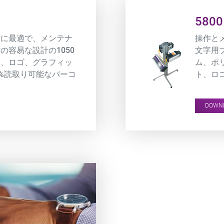
Product URL link
5800
ンに最適で、メンテナ
操作と
の容易な設計の1050
文字用
ト、ロゴ、グラフィッ
ム、ポ
0%読取り可能なバーコ
ト、ロゴ
す。
印字で
DOWN