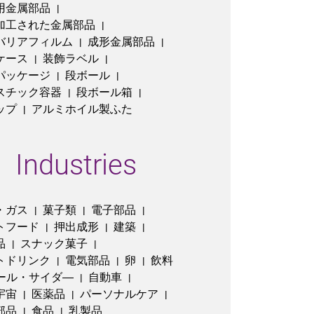
用金属部品
|
加工された金属部品
|
バリアフィルム
成形金属部品
|
|
ケース
装飾ラベル
|
|
パッケージ
段ボール
|
|
スチック容器
段ボール箱
|
|
ップ
アルミホイル製ふた
|
Industries
・ガス
菓子類
電子部品
|
|
|
トフード
押出成形
建築
|
|
|
品
スナック菓子
|
|
トドリンク
電気部品
卵
飲料
|
|
|
ール・サイダ―
自動車
|
|
宇宙
医薬品
パーソナルケア
|
|
|
部品
食品
乳製品
|
|