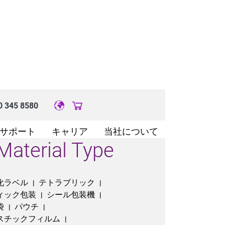
0 345 8580
Original image URL link
サポート
キャリア
当社について
Material Type
化ラベル
テトラブリック
|
|
ィック包装
シール包装機
|
|
袋
パウチ
|
|
スチックフィルム
|