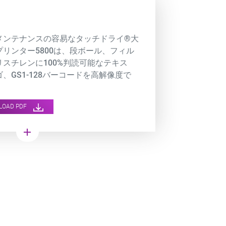
メンテナンスの容易なタッチドライ®大
プリンター5800は、段ボール、フィル
リスチレンに100%判読可能なテキス
、GS1-128バーコードを高解像度で
きます。
LOAD PDF
add