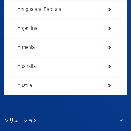
Antigua and Barbuda
Argentina
Armenia
Australia
Austria
Azerbaijan
keyboard_arrow_down
ソリューション
Bahamas