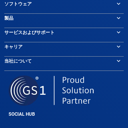
keyboard_arrow_down
ソフトウェア
Bahrain
keyboard_arrow_down
製品
Bangladesh
keyboard_arrow_down
サービスおよびサポート
keyboard_arrow_down
キャリア
Barbados
keyboard_arrow_down
当社について
Belarus
Belgium
Belize
SOCIAL HUB
Benin