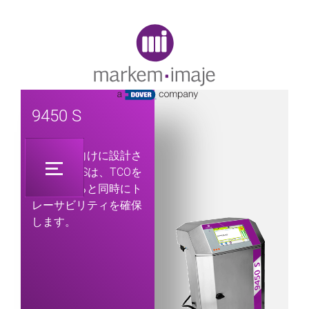
Original image URL link
9450 S
飲料業界向けに設計さ
れた9450 Sは、TCOを
最適化すると同時にト
レーサビリティを確保
します。