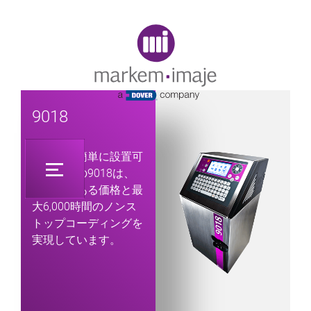
Original image URL link
9018
短時間で簡単に設置可
能な設計の9018は、
競争力のある価格と最
大6,000時間のノンス
トップコーディングを
実現しています。