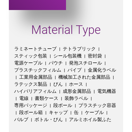
Material Type
ラミネートチューブ
テトラブリック
|
|
スティック包装
シール包装機
密封袋
|
|
|
電源ケーブル
パウチ
発泡スチロール
|
|
|
プラスチックフィルム
パイプ
金属化ラベル
|
|
工業用金属部品
機械加工された金属部品
|
|
|
ラテックス製品
びん
ホース
|
|
|
ハイバリアフィルム
成形金属部品
電気機器
|
|
電線
書類ケース
装飾ラベル
|
|
|
|
専用パッケージ
段ボール
プラスチック容器
|
|
段ボール箱
キャップ
缶
ケーブル
|
|
|
|
|
バルブ
ボトル・びん
アルミホイル製ふた
|
|