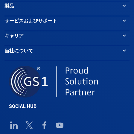
keyboard_arrow_down
製品
Bangladesh
keyboard_arrow_down
サービスおよびサポート
keyboard_arrow_down
キャリア
Barbados
keyboard_arrow_down
当社について
Belarus
Belgium
Belize
SOCIAL HUB
Benin
Linkedin URL link
Twitter URL link
Facebook URL link
Youtube URL link