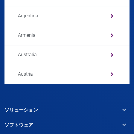
Argentina
Armenia
Australia
Austria
Azerbaijan
keyboard_arrow_down
ソリューション
Bahamas
keyboard_arrow_down
ソフトウェア
Bahrain