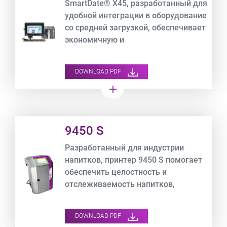
SmartDate® X45, разработанный для
удобной интеграции в оборудование
со средней загрузкой, обеспечивает
экономичную и
высокопроизводительную
маркировку на гибкой упаковочной
DOWNLOAD PDF
пленке при одновременном
add
отслеживании показателей OEE.
Product URL link
9450 S
Разработанный для индустрии
напитков, принтер 9450 S помогает
обеспечить целостность и
отслеживаемость напитков,
одновременно оптимизируя
совокупную стоимость владения
DOWNLOAD PDF
(OEE).