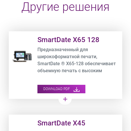
Другие решения
Product URL link
SmartDate X65 128
Предназначенный для
широкоформатной печати,
SmartDate ® X65-128 обеспечивает
объемную печать с высоким
разрешением на гибкой
упаковочной пленке со скоростью
DOWNLOAD PDF
до 700 мм/с.
add
Product URL link
SmartDate X45