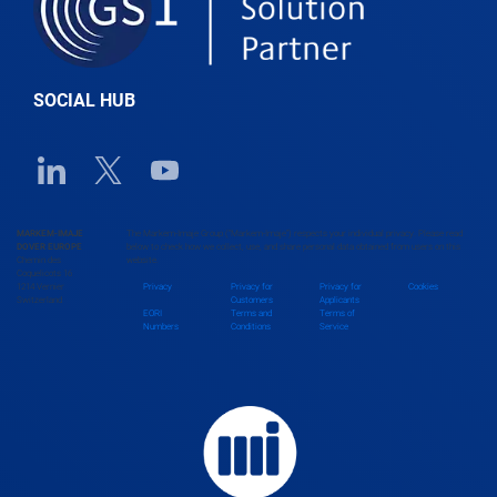
Belize
SOCIAL HUB
Benin
Linkedin URL link
Twitter URL link
Youtube URL link
Bhutan
MARKEM-IMAJE
The Markem-Imaje Group (“Markem-Imaje”) respects your individual privacy. Please read
DOVER EUROPE
below to check how we collect, use, and share personal data obtained from users on this
Chemin des
website.
Bolivia
Coquelicots 16
1214 Vernier
Privacy
Privacy for
Privacy for
Cookies
Switzerland
Customers
Applicants
EORI
Terms and
Terms of
Numbers
Conditions
Service
Bosnia and Herzegovina
Botswana
Brazil