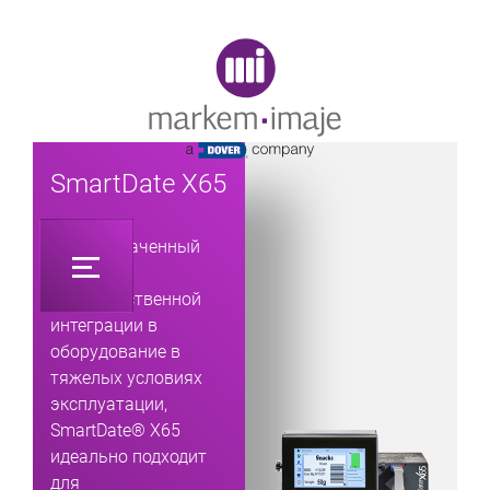
Original image URL link
SmartDate X65
Предназначенный
для
непосредственной
интеграции в
оборудование в
тяжелых условиях
эксплуатации,
SmartDate® X65
идеально подходит
для