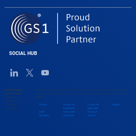
Belarus
Belgium
Belize
SOCIAL HUB
Benin
Linkedin URL link
Twitter URL link
Youtube URL link
Bhutan
MARKEM-IMAJE
The Markem-Imaje Group (“Markem-Imaje”) respects your individual privacy. Please read
DOVER EUROPE
below to check how we collect, use, and share personal data obtained from users on this
Chemin des
website.
Bolivia
Coquelicots 16
1214 Vernier
Privacy
Privacy for
Privacy for
Cookies
Switzerland
Customers
Applicants
EORI
Terms and
Terms of
Numbers
Conditions
Service
Bosnia and Herzegovina