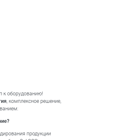
п к оборудованию!
тия
, комплексное решение,
ванием:
ние?
одирования продукции