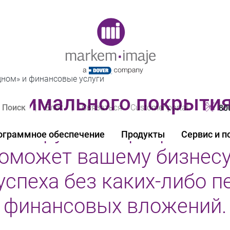
Original image URL link
дном» и финансовые услуги
ксимального покрытия
|
Блог
|
Связаться
Customer portal
80
табируемая программа «
ограммное обеспечение
Продукты
Сервис и 
поможет вашему бизнесу
успеха без каких-либо 
финансовых вложений.