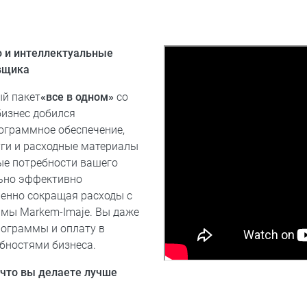
 и интеллектуальные
авщика
й пакет
«все в одном»
со
бизнес добился
рограммное обеспечение,
уги и расходные материалы
ые потребности вашего
льно эффективно
менно сокращая расходы с
мы Markem-Imaje. Вы даже
рограммы и оплату в
ностями бизнеса.​​
 что вы делаете лучше