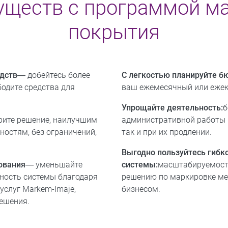
уществ с программой м
покрытия
дств
― добейтесь более
С легкостью планируйте б
одите средства для
ваш ежемесячный или ежек
Упрощайте деятельность:
б
рите решение, наилучшим
административной работы 
остям, без ограничений,
так и при их продлении.
Выгодно пользуйтесь гибк
ования
― уменьшайте
системы:
масштабируемость
ность системы благодаря
решению по маркировке ме
услуг Markem-Imaje,
бизнесом.
ешения.