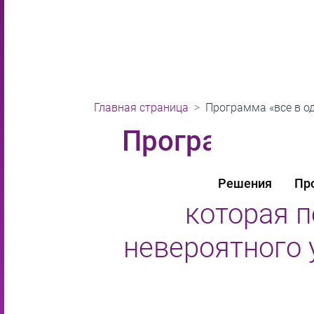
Главная страница
Программа «все в о
Программа ма
Умная и масш
Решения
Пр
которая 
невероятного 