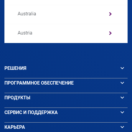
Australia
Austria
Azerbaijan
keyboard_arrow_down
РЕШЕНИЯ
Bahamas
keyboard_arrow_down
ПРОГРАММНОЕ ОБЕСПЕЧЕНИЕ
Bahrain
keyboard_arrow_down
ПРОДУКТЫ
Bangladesh
keyboard_arrow_down
СЕРВИС И ПОДДЕРЖКА
keyboard_arrow_down
КАРЬЕРА
Barbados