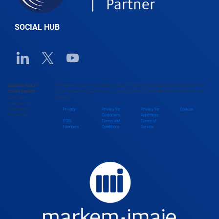
SOCIAL HUB
Linkedin URL link
Twitter URL link
Youtube URL link
MARKEM-IMAJE
The Markem-Imaje Group (“Markem-Imaje”) respects your individual privacy. Please read
DOVER EUROPE
below to check how we collect, use, and share personal data obtained from users on this
Chemin des
website.
Coquelicots 16
1214 Vernier
Privacy
Privacy for
Privacy for
Cookies
Switzerland
Customers
Applicants
EORI
Terms and
Terms of
Numbers
Conditions
Service