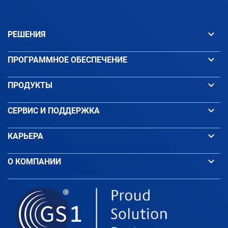
keyboard_arrow_down
РЕШЕНИЯ
keyboard_arrow_down
ПРОГРАММНОЕ ОБЕСПЕЧЕНИЕ
keyboard_arrow_down
ПРОДУКТЫ
keyboard_arrow_down
СЕРВИС И ПОДДЕРЖКА
keyboard_arrow_down
КАРЬЕРА
keyboard_arrow_down
О КОМПАНИИ