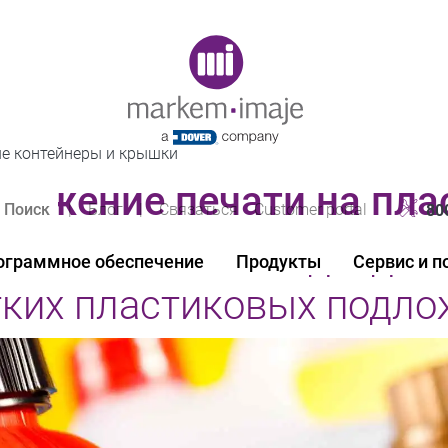
Original image URL link
е контейнеры и крышки
ложение печати на пла
|
Блог
|
Связаться
Customer portal
80
00% читаемые коды даж
ограммное обеспечение
Продукты
Сервис и 
ких пластиковых подло