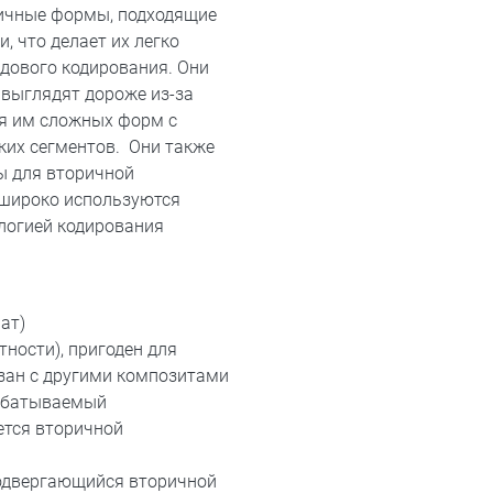
личные формы, подходящие
 что делает их легко
дового кодирования. Они
 выглядят дороже из-за
ия им сложных форм с
ких сегментов. Они также
ны для вторичной
 широко используются
ологией кодирования
ат)
тности), пригоден для
язан с другими композитами
рабатываемый
ется вторичной
подвергающийся вторичной