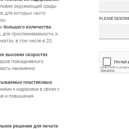
словия окружающей среды
в, для которых часто
PLEASE DESCRI
сы.
ии
большего количества
, для прослеживаемости, и
атах, в том числе в 2D,
ее высоких скоростях
варов повседневного
ивать неизменно
атываемых пластиковых
ями к кодировке в связи с
ов и повышения
ьное решение для печати