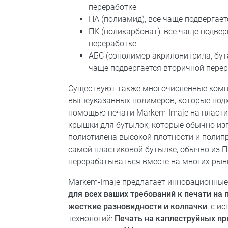
переработке
ПА (полиамид), все чаще подвергае
ПК (поликарбонат), все чаще подве
переработке
АБС (сополимер акрилонитрила, бута
чаще подвергается вторичной пере
Существуют также многочисленные комп
вышеуказанных полимеров, которые подх
помощью печати Markem-Imaje на пласти
крышки для бутылок, которые обычно из
полиэтилена высокой плотности и полипр
самой пластиковой бутылке, обычно из П
перерабатываться вместе на многих ры
Markem-Imaje предлагает инновационны
для всех ваших требований к печати на 
жесткие разновидности и колпачки
, с и
технологий:
Печать на каплеструйных при