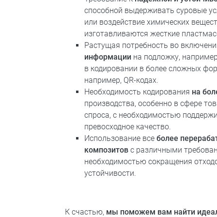
способной выдерживать суровые у
или воздействие химических вещест
изготавливаются жесткие пластмас
Растущая потребность во включен
информации
на подложку, например
в кодировании в более сложных форм
например, QR-кодах.
Необходимость кодирования
на бол
производства, особенно в сфере то
спроса, с необходимостью поддерж
превосходное качество.
Использование все
более перераб
композитов
с различными требовани
необходимостью сокращения отход
устойчивости.
К счастью,
мы поможем вам найти идеал