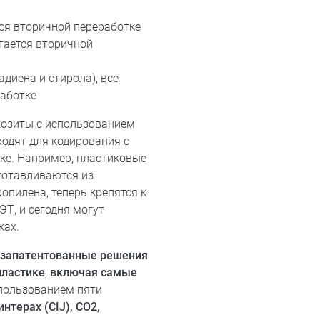
тся вторичной переработке
ргается вторичной
диена и стирола), все
работке
озиты с использованием
одят для кодирования с
ке. Например, пластиковые
готавливаются из
опилена, теперь крепятся к
ЭТ, и сегодня могут
нках.
е
запатентованные решения
пластике
,
включая самые
спользованием пяти
нтерах (CIJ), CO2,