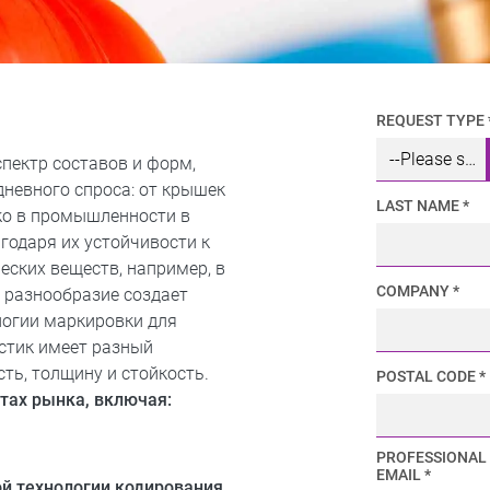
REQUEST TYPE 
пектр составов и форм,
дневного спроса: от крышек
LAST NAME *
око в промышленности в
годаря их устойчивости к
ских веществ, например, в
COMPANY *
 разнообразие создает
логии маркировки для
астик имеет разный
ть, толщину и стойкость.
POSTAL CODE *
нтах рынка, включая:
PROFESSIONAL
EMAIL *
ой технологии кодирования
,