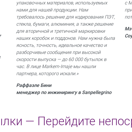
упаковочных материалов, используемых
с 
нами для нашей продукции. Нам
при
требовалось решение для кодирования ПЭТ,
пот
стекла, бумаги, алюминия, а также решение
Мэ
для вторичной и третичной маркировки
т
Соу
наших коробок и поддонов. Нам нужна была
ясность, точность, идеальное качество и
разборчивые сообщения при высокой
s
скорости выпуска — до 60 000 бутылок в
час. В лице Markem-Imaje мы нашли
партнера, которого искали.»
Раффаэле Бини
менеджер по инжинирингу в Sanpellegrino
лки — Перейдите непос