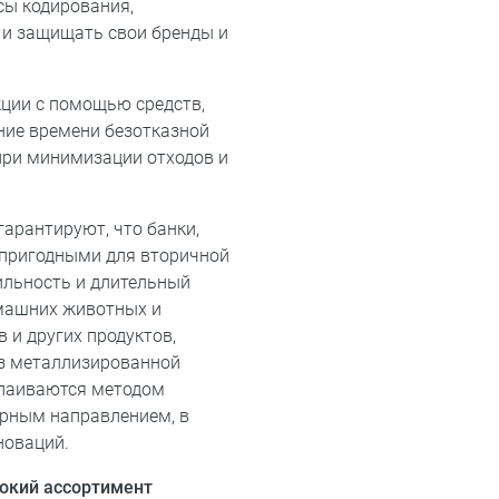
сы кодирования,
 и защищать свои бренды и
ции с помощью средств,
ние времени безотказной
при минимизации отходов и
гарантируют, что банки,
 пригодными для вторичной
ильность и длительный
омашних животных и
в и других продуктов,
из металлизированной
апаиваются методом
ярным направлением, в
новаций.
окий ассортимент