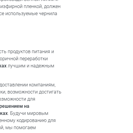
иэфирной пленкой, должен
все используемые чернила
ть продуктов питания и
вторичной переработки
ках
лучшим и надежным
доставлении компаниям,
ки, возможности достигать
возможности для
зрешением
на
ках
. Будучи мировым
енному кодированию для
ий, мы помогаем