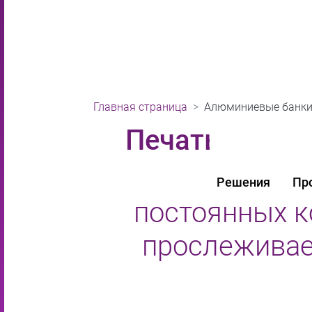
Главная страница
Алюминиевые банки
Печать на ал
Печать на алю
Решения
Пр
постоянных к
прослеживае