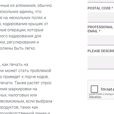
енные из алюминия, обычно
POSTAL CODE *
ескольких единиц, что
я на нескольких полях и
, кодирование крышек от
PROFESSIONAL
тные операции, которые
EMAIL *
ного кодирования для
ки, регулирования и
должны быть легко
PLEASE DESCRI
, как печать на
ки может стать проблемой
 приведет к порче кодов,
печати. Также растет спрос
ения маркировки на
ных, налоговых или
невозможным, если выбрана
родуктов, таких как
производственной линии и