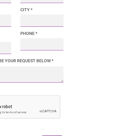
CITY *
PHONE *
BE YOUR REQUEST BELOW *