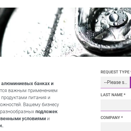
REQUEST TYPE 
а алюминиевых банках и
яется важным применением
LAST NAME *
 продуктами питания и
ложностей. Вашему бизнесу
и разнообразных
подложек
COMPANY *
твенными условиями
и
и.
.