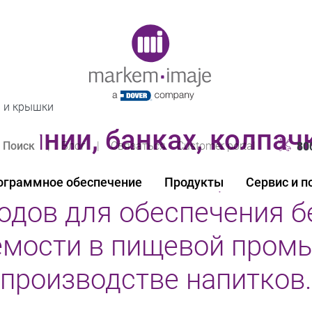
Original image URL link
 и крышки
юминии, банках, колпач
|
Блог
|
Связаться
Customer portal
80
миниевых банках, колпа
ограммное обеспечение
Продукты
Сервис и 
одов для обеспечения б
мости в пищевой пром
производстве напитков.