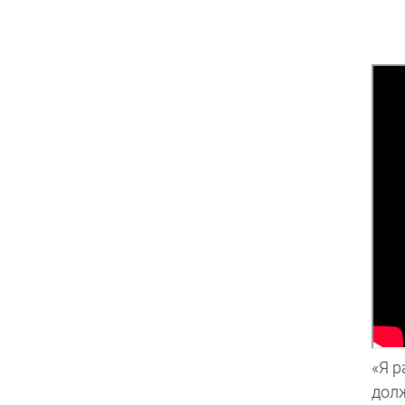
«Я р
дол