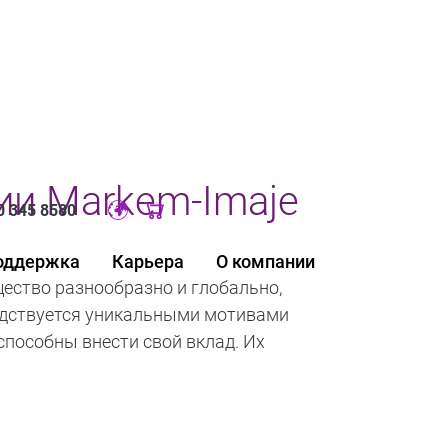
ии Markem-Imaje
0 345 8580
Original image URL link
поддержка
Карьера
О компании
щество разнообразно и глобально,
одствуется уникальными мотивами
 способны внести свой вклад. Их