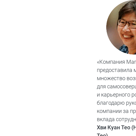
«Компания Mar
предоставила 
множество во
для самосовер
и карьерного р
благодарю рук
компании за п
вклада сотрудн
Хви Куан Тео (
Teo)