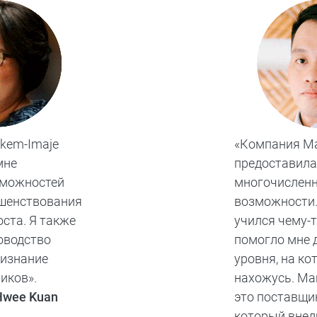
kem-Imaje
«Компания Ma
мне
предоставила
зможностей
многочислен
шенствования
возможности.
оста. Я также
учился чему-т
оводство
помогло мне 
ризнание
уровня, на ко
иков».
нахожусь. Ma
Hwee Kuan
это поставщи
который внед