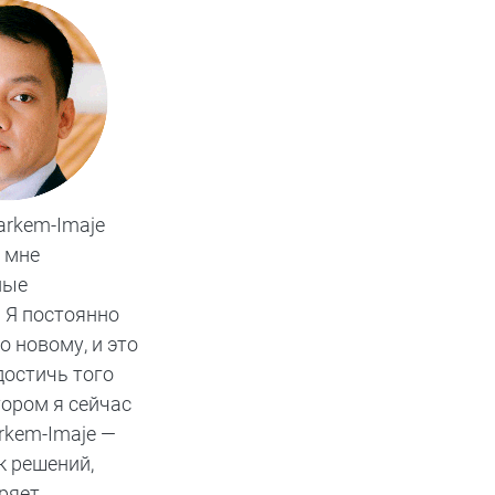
rkem-Imaje
 мне
ные
 Я постоянно
о новому, и это
достичь того
тором я сейчас
rkem-Imaje —
к решений,
ряет