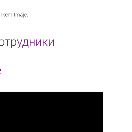
rkem-Imaje.
сотрудники
e