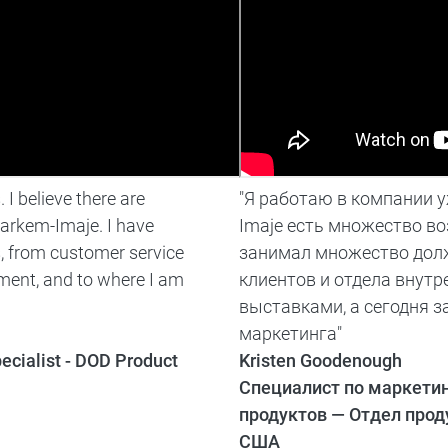
 I believe there are
"Я работаю в компании у
arkem-Imaje. I have
Imaje есть множество во
, from customer service
занимал множество долж
ment, and to where I am
клиентов и отдела внутр
выставками, а сегодня 
маркетинга"
cialist - DOD Product
Kristen Goodenough
Специалист по маркети
продуктов — Отдел про
США