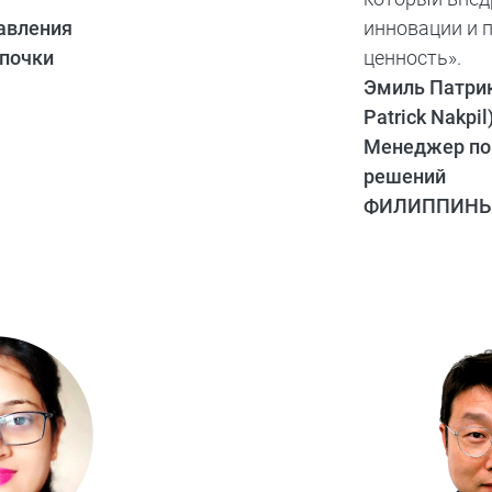
авления
инновации и 
почки
ценность».
Эмиль Патрик
Patrick Nakpil
Менеджер по
решений
ФИЛИППИН