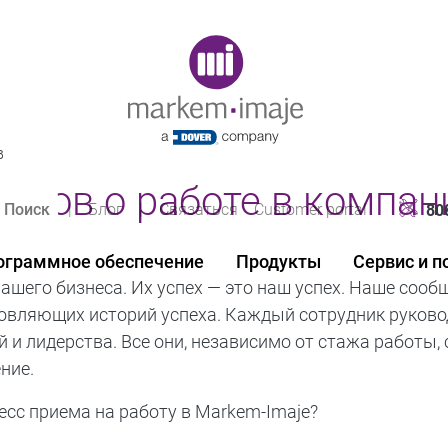
Original image URL link
в
иков о работе в компан
|
Блог
|
Связаться
Customer portal
80
ограммное обеспечение
Продукты
Сервис и 
ашего бизнеса. Их успех — это наш успех. Наше сооб
новляющих историй успеха. Каждый сотрудник руков
й и лидерства. Все они, независимо от стажа работы,
ние.
цесс приема на работу в Markem-Imaje?