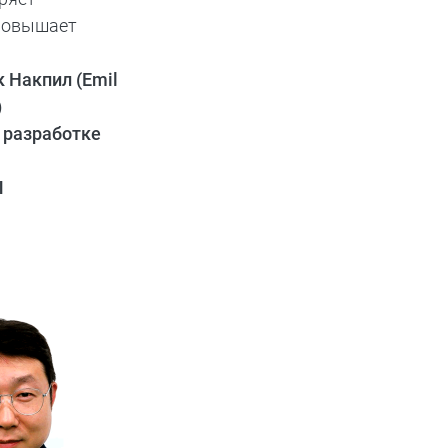
повышает
 Накпил (Emil
)
 разработке
Ы