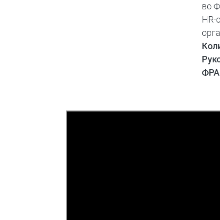
во 
HR-с
орг
Коли
Рук
ФРА