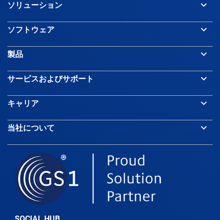
keyboard_arrow_down
ソリューション
Bahamas
keyboard_arrow_down
ソフトウェア
Bahrain
keyboard_arrow_down
製品
Bangladesh
keyboard_arrow_down
サービスおよびサポート
keyboard_arrow_down
キャリア
Barbados
keyboard_arrow_down
当社について
Belarus
Belgium
Belize
SOCIAL HUB