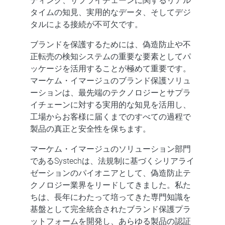
ディング、サプライチェーンに関するリアル
タイムの知見、実用的なデータ、そしてデジ
タルによる接続が不可欠です。
ブランドを保護するためには、
偽造防止
や不
正転売の検知システムの重要な要素としてパ
ッケージを活用することが極めて重要です。
マーケム・イマージュの
ブランド保護ソリュ
ーション
は、最先端のテクノロジーとサプラ
イチェーンに対する実用的な知見を活用し、
工場からお客様に届くまでのすべての過程で
製品の真正と安全性を保ちます。
マーケム・イマージュのソリューション部門
であるSystechは、法規制に基づくシリアライ
ゼーションのパイオニアとして、偽造防止テ
クノロジー業界をリードしてきました。私た
ちは、長年にわたって培ってきた専門知識を
基盤として完全統合されたブランド保護プラ
ットフォームを開発し、あらゆる製品の認証