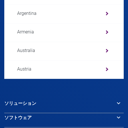
Argentina
Armenia
Australia
Austria
Azerbaijan
keyboard_arrow_down
ソリューション
Bahamas
keyboard_arrow_down
ソフトウェア
Bahrain