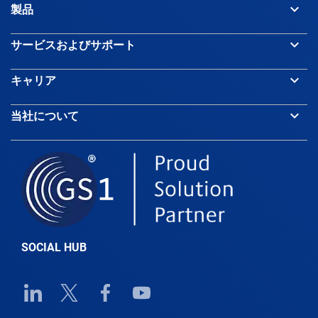
keyboard_arrow_down
製品
Bangladesh
keyboard_arrow_down
サービスおよびサポート
keyboard_arrow_down
キャリア
Barbados
keyboard_arrow_down
当社について
Belarus
Belgium
Belize
SOCIAL HUB
Benin
Linkedin URL link
Twitter URL link
Facebook URL link
Youtube URL link
Bhutan