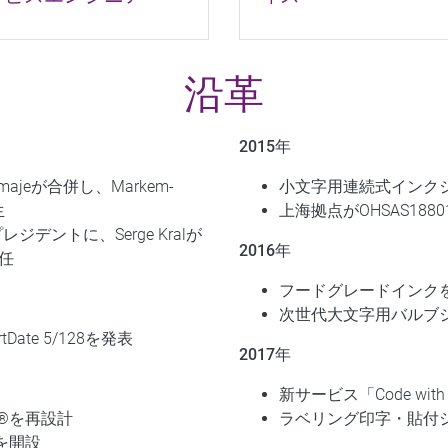
沿革
2015年
ajeが合併し、Markem-
小文字用連続式インクジ
生
上海拠点がOHSAS188
レジデントに、Serge Kralが
2016年
任
フードグレードインクを採
次世代大文字用バルブジ
ate 5/128を発表
2017年
新サービス「Code wit
S®を再設計
ラベリング印字・貼付シ
を開設