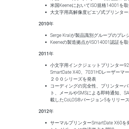
米国KeeneにおいてISO規格14001を
大文字用高解像度ピエゾ式プリンター56
2010年
Serge Kralが製品識別グループのプ
Keeneの製造拠点がISO14001認証を
2011年
小文字用インクジェットプリンター92
SmartDate X40、7031HDレー
２００シリーズを発表
コーディングの完全性、プリンターパ
ト、メールやSMSによる即時通知、S
載したCoLOS®バージョン5をリリー
2012年
サーマルプリンターSmartDate X60