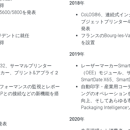
2018年
取得
00/5800を発表
CoLOS®6、連続式イ
ブジェットプリンター470
発表
レジデントに就任
フランスのBourg-le
取得
を設置
2019年
32、サーマルプリンター
レーザーマーカーSmartL
ザーマーカー、プリント&アプライ２
（OEE）モジュール、サー
SmartDate X65、Smar
フォーマンスの監視とレポー
自動印字・産業用コー
APとの接続などの新機能を搭
ングのオペレーション
ス
向上、そしてあらゆる
Packaging Intell
2020年
を発表