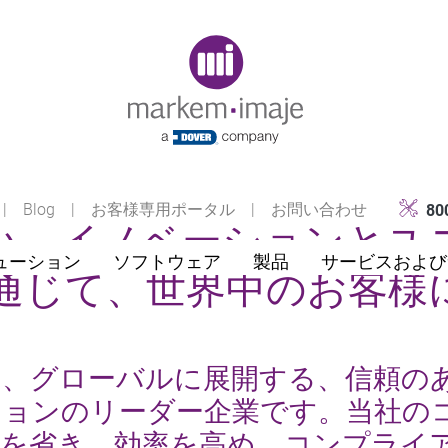
Original image URL link
|
Blog
|
お客様専用ポータル
|
お問い合わせ
80
い、イノベーションとユ
ューション
ソフトウェア
製品
サービスおよび
通じて、世界中のお客様
は、グローバルに展開する、信頼の
ションのリーダー企業です。当社の
駄を省き、効率を高め、コンプライ