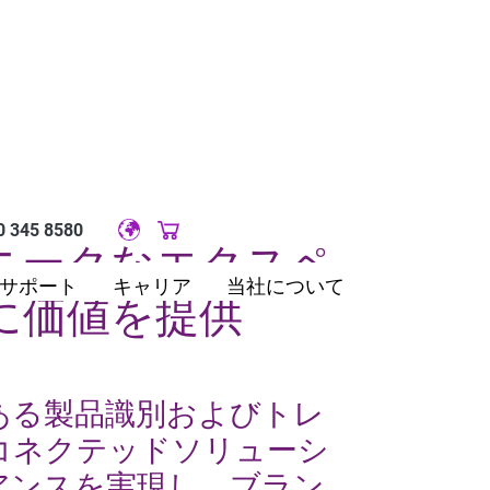
0 345 8580
Original image URL link
ニークなエクスペ
サポート
キャリア
当社について
に価値を提供
ある製品識別およびトレ
コネクテッドソリューシ
アンスを実現し、ブラン