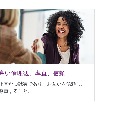
高い倫理観、率直、信頼
正直かつ誠実であり、お互いを信頼し、
尊重すること。