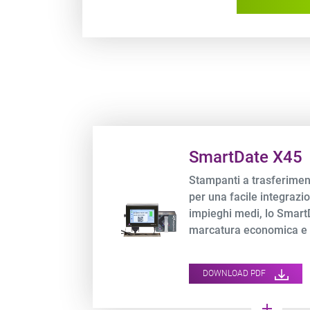
Product URL link
SmartDate X45
Stampanti a trasferimen
per una facile integrazio
impieghi medi, lo Smar
marcatura economica e a
imballaggi flessibili, c
dei dati OEE.
DOWNLOAD PDF
add