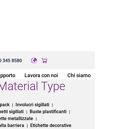
0 345 8580
Original image URL link
upporto
Lavora con noi
Chi siamo
Material Type
 pack
Involucri sigillati
|
|
etti sigillati
Buste plastificanti
|
|
ette metallizzate
|
alta barriera
Etichette decorative
|