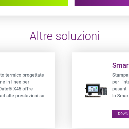
Altre soluzioni
Product URL link
Smar
to termico progettate
Stampan
ne in linee per
per l’in
tDate® X45 offre
pesanti 
d alte prestazioni su
lo Smart
on pieno tracciamento
alta ris
film fles
DOWN