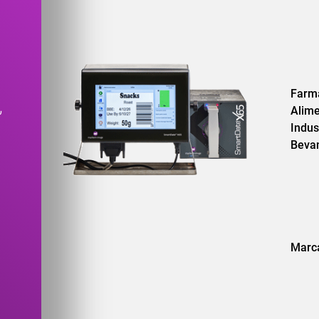
Farm
,
Alim
Indus
Beva
Marca