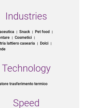
Industries
aceutica
Snack
Pet food
|
|
|
entare
Cosmetici
|
|
tria lattiero casearia
Dolci
|
|
nde
Technology
tore trasferimento termico
Speed