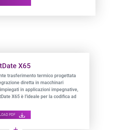
tDate X65
te trasferimento termico progettata
tegrazione diretta in macchinari
impiegati in applicazioni impegnative,
Date X65 è l’ideale per la codifica ad
oluzione e ultraveloce su imballaggi in
sibile.
LOAD PDF
add