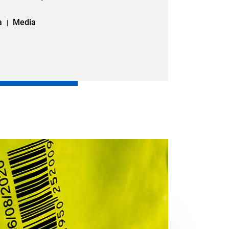
a
Media
|