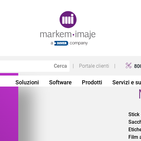
Original image URL link
|
Portale clienti
|
80
Soluzioni
Software
Prodotti
Servizi e s
Stick
Sacch
Etich
Film 