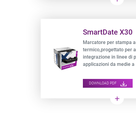
Product URL link
SmartDate X30
Marcatore per stampa a
termico,progettato per a
integrazione in linee di
applicazioni da medie a 
SmartDate® X30 offre m
qualità su imballaggi fles
DOWNLOAD PDF
a 600 mm/s.
add