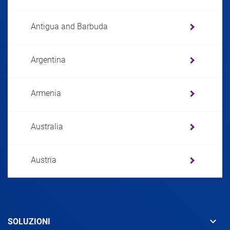
Antigua and Barbuda
Argentina
Armenia
Australia
Austria
Azerbaijan
keyboard_arrow_down
SOLUZIONI
Bahamas