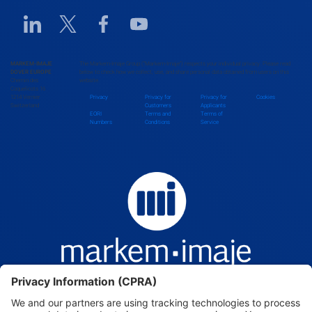
Benin
Linkedin URL link
Twitter URL link
Facebook URL link
Youtube URL link
Bhutan
MARKEM-IMAJE
The Markem-Imaje Group (“Markem-Imaje”) respects your individual privacy. Please read
DOVER EUROPE
below to check how we collect, use, and share personal data obtained from users on this
Chemin des
website.
Bolivia
Coquelicots 16
1214 Vernier
Privacy
Privacy for
Privacy for
Cookies
Switzerland
Customers
Applicants
EORI
Terms and
Terms of
Numbers
Conditions
Service
Bosnia and Herzegovina
Botswana
Brazil
Brunei Darussalam