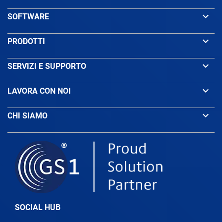
keyboard_arrow_down
SOFTWARE
Bahrain
keyboard_arrow_down
PRODOTTI
Bangladesh
keyboard_arrow_down
SERVIZI E SUPPORTO
keyboard_arrow_down
LAVORA CON NOI
Barbados
keyboard_arrow_down
CHI SIAMO
Belarus
Belgium
Belize
SOCIAL HUB