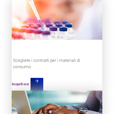
Teaser item
Scegliete i contratti per i materiali di
consumo
arrow_forward
Scoprili ora!
Teaser item