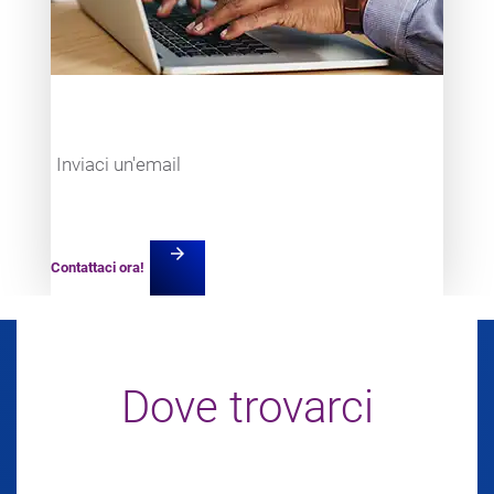
Inviaci un'email
arrow_forward
Contattaci ora!
Dove trovarci