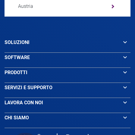
Austria
Azerbaijan
keyboard_arrow_down
SOLUZIONI
Bahamas
keyboard_arrow_down
SOFTWARE
Bahrain
keyboard_arrow_down
PRODOTTI
Bangladesh
keyboard_arrow_down
SERVIZI E SUPPORTO
keyboard_arrow_down
LAVORA CON NOI
Barbados
keyboard_arrow_down
CHI SIAMO
Belarus