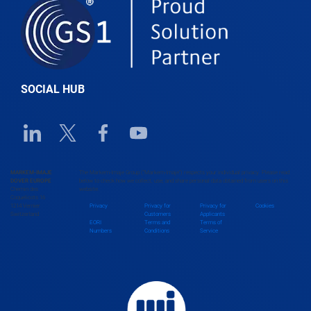
Belgium
Belize
SOCIAL HUB
Benin
Linkedin URL link
Twitter URL link
Facebook URL link
Youtube URL link
Bhutan
MARKEM-IMAJE
The Markem-Imaje Group (“Markem-Imaje”) respects your individual privacy. Please read
DOVER EUROPE
below to check how we collect, use, and share personal data obtained from users on this
Chemin des
website.
Bolivia
Coquelicots 16
1214 Vernier
Privacy
Privacy for
Privacy for
Cookies
Switzerland
Customers
Applicants
EORI
Terms and
Terms of
Numbers
Conditions
Service
Bosnia and Herzegovina
Botswana