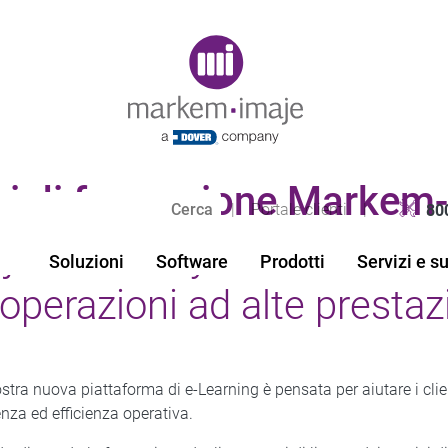
Original image URL link
zi di formazione Markem
|
Portale clienti
|
80
e Academy​: Piattaforma d
Soluzioni
Software
Prodotti
Servizi e s
operazioni ad alte prestaz
stra nuova piattaforma di e-Learning è pensata per aiutare i cli
nza ed efficienza operativa.