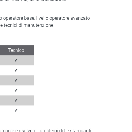
llo operatore base, livello operatore avanzato
i e tecnici di manutenzione.
Tecnico
✔
✔
✔
✔
✔
✔
utenere e risolvere i problemi delle stampanti