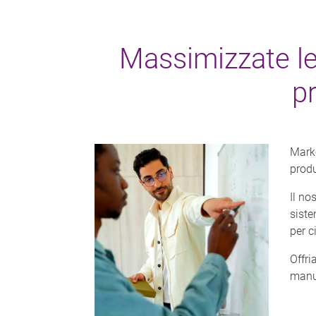
Massimizzate le
pr
Marke
produ
Il no
siste
per c
Offri
manut