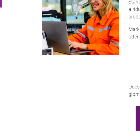
Stand
a rid
prod
Marke
otten
Quest
giorn