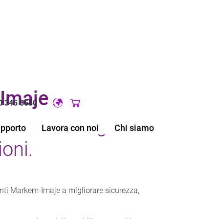
-Imaje
0 345 8580
Original image URL link
i e-Learning
upporto
Lavora con noi
Chi siamo
ioni.
enti Markem-Imaje a migliorare sicurezza,