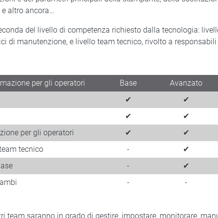
 e altro ancora…
seconda del livello di competenza richiesto dalla tecnologia: live
ici di manutenzione, e livello team tecnico, rivolto a responsabil
ormazione per gli operatori
Base
Avanzato
✔
✔
✔
✔
zione per gli operatori
✔
✔
 team tecnico​
-
✔
ase​
-
✔
cambi
-
-
stri team saranno in grado di gestire, impostare, monitorare, man