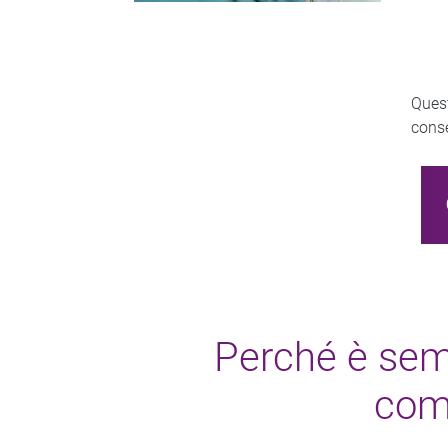
Quest
conse
Perché è semp
comp