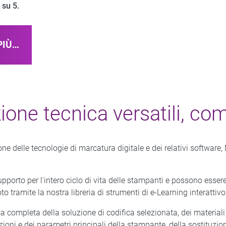
 su 5.
PIÙ…
one tecnica versatili, comp
one delle tecnologie di marcatura digitale e dei relativi softwa
upporto per l'intero ciclo di vita delle stampanti e possono essere
 tramite la nostra libreria di strumenti di e-Learning interattivo
completa della soluzione di codifica selezionata, dei materiali
ni e dei parametri principali della stampante, della sostituzion