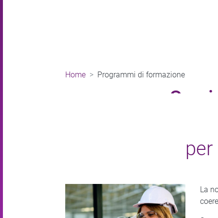
Home
Programmi di formazione
Servi
Markem-Imaj
per 
La no
coere