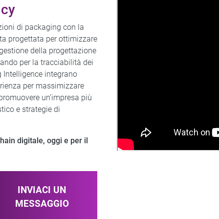
ncy
azioni di packaging con la
ta progettata per ottimizzare
 gestione della progettazione
ando per la tracciabilità dei
g Intelligence integrano
erienza per massimizzare
 e promuovere un’impresa più
tico e strategie di
ain digitale, oggi e per il
INVIACI UN
MESSAGGIO