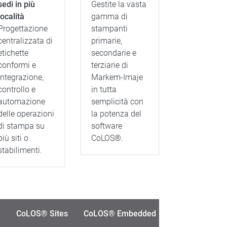
sedi in più
Gestite la vasta
località
gamma di
Progettazione
stampanti
centralizzata di
primarie,
etichette
secondarie e
conformi e
terziarie di
integrazione,
Markem-Imaje
controllo e
in tutta
automazione
semplicità con
delle operazioni
la potenza del
di stampa su
software
più siti o
CoLOS®.
stabilimenti.
CoLOS® Sites
CoLOS® Embedded