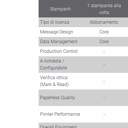
1 stampante alla
Stampanti
volta
Tipo di licenza
Abbonamento
Message Design
Core
Data Management
Core
Production Control
-
A richiesta /
-
Configurabile
Verifica ottica
-
(Mark & Read)
Paperless Quality
-
Printer Performance
-
Overall Equipment