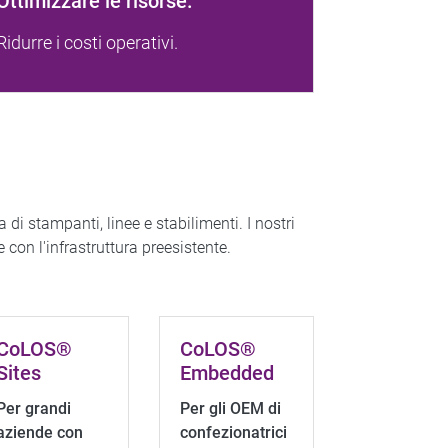
Ottimizzare le risorse.
Ridurre i costi operativi.
di stampanti, linee e stabilimenti. I nostri
 con l'infrastruttura preesistente.
CoLOS®
CoLOS®
Sites
Embedded
Per grandi
Per gli OEM di
aziende con
confezionatrici