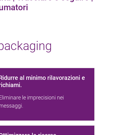
sumatori
 packaging
Ridurre al minimo rilavorazioni e
richiami.
Eliminare le imprecisioni nei
messaggi.