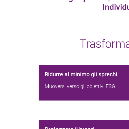
Individ
Trasforma
Ridurre al minimo gli sprechi.
Muoversi verso gli obiettivi ESG.