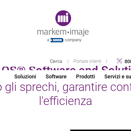
Original image URL link
|
Portale clienti
|
80
OS® Software and Solut
Soluzioni
Software
Prodotti
Servizi e s
 gli sprechi, garantire con
l'efficienza