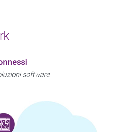
rk
connessi
oluzioni software