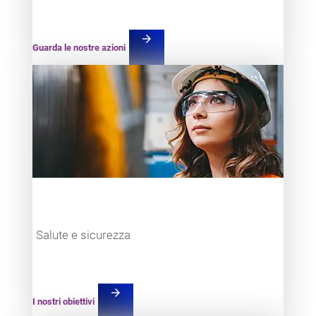
arrow_forward
Guarda le nostre azioni
Teaser item
Salute e sicurezza
arrow_forward
I nostri obiettivi