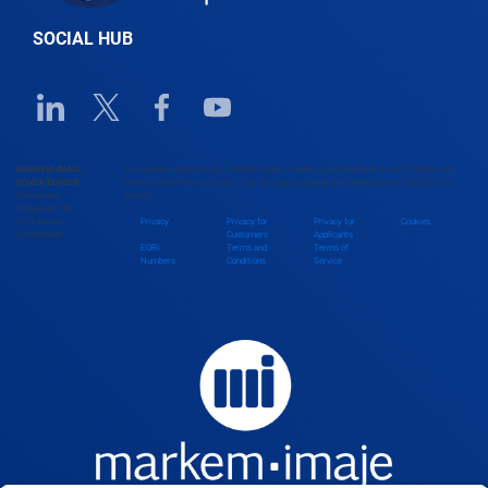
SOCIAL HUB
Linkedin URL link
Twitter URL link
Facebook URL link
Youtube URL link
MARKEM-IMAJE
The Markem-Imaje Group (“Markem-Imaje”) respects your individual privacy. Please read
DOVER EUROPE
below to check how we collect, use, and share personal data obtained from users on this
Chemin des
website.
Coquelicots 16
1214 Vernier
Privacy
Privacy for
Privacy for
Cookies
Switzerland
Customers
Applicants
EORI
Terms and
Terms of
Numbers
Conditions
Service