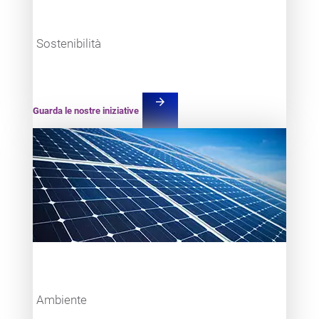
Sostenibilità
arrow_forward
Guarda le nostre iniziative
Teaser item
Ambiente