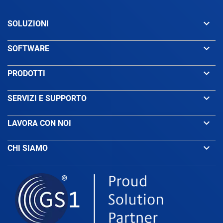
keyboard_arrow_down
SOLUZIONI
keyboard_arrow_down
SOFTWARE
keyboard_arrow_down
PRODOTTI
keyboard_arrow_down
SERVIZI E SUPPORTO
keyboard_arrow_down
LAVORA CON NOI
keyboard_arrow_down
CHI SIAMO