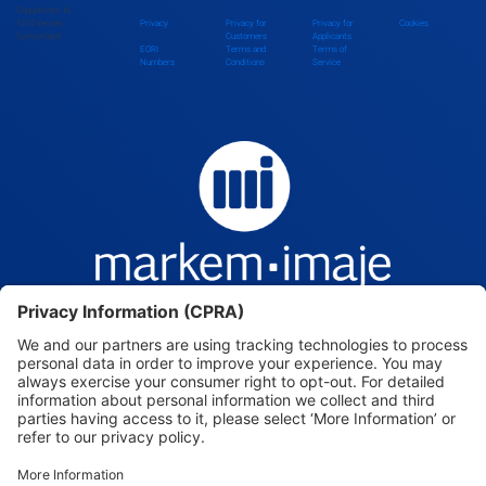
Coquelicots 16
1214 Vernier
Privacy
Privacy for
Privacy for
Cookies
Switzerland
Customers
Applicants
EORI
Terms and
Terms of
Numbers
Conditions
Service
Markem-Imaje — Intelligence, beyond the mark.
Markem-Imaje, a Dover Company. © 2026. All