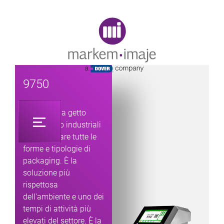
Original image URL link
9750
Stampanti a getto
d'inchiostro industriali
per codificare tutte le
forme e tipologie di
packaging. È la
soluzione più
rispettosa
dell'ambiente e uno dei
tempi di attività più
elevati del settore. È la