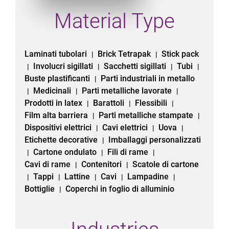
Material Type
Laminati tubolari
Brick Tetrapak
Stick pack
|
|
Involucri sigillati
Sacchetti sigillati
Tubi
|
|
|
|
Buste plastificanti
Parti industriali in metallo
|
Medicinali
Parti metalliche lavorate
|
|
|
Prodotti in latex
Barattoli
Flessibili
|
|
|
Film alta barriera
Parti metalliche stampate
|
|
Dispositivi elettrici
Cavi elettrici
Uova
|
|
|
Etichette decorative
Imballaggi personalizzati
|
Cartone ondulato
Fili di rame
|
|
|
Cavi di rame
Contenitori
Scatole di cartone
|
|
Tappi
Lattine
Cavi
Lampadine
|
|
|
|
|
Bottiglie
Coperchi in foglio di alluminio
|