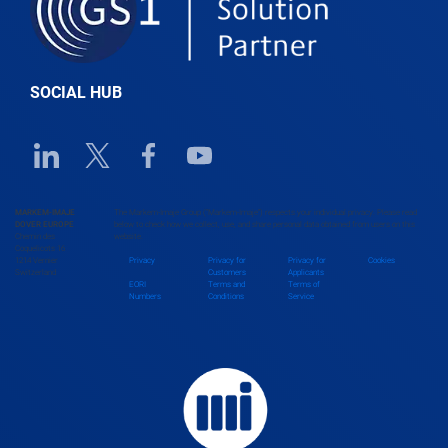
Belize
SOCIAL HUB
Benin
Linkedin URL link
Twitter URL link
Facebook URL link
Youtube URL link
Bhutan
MARKEM-IMAJE
The Markem-Imaje Group (“Markem-Imaje”) respects your individual privacy. Please read
DOVER EUROPE
below to check how we collect, use, and share personal data obtained from users on this
Chemin des
website.
Bolivia
Coquelicots 16
1214 Vernier
Privacy
Privacy for
Privacy for
Cookies
Switzerland
Customers
Applicants
EORI
Terms and
Terms of
Numbers
Conditions
Service
Bosnia and Herzegovina
Botswana
Brazil