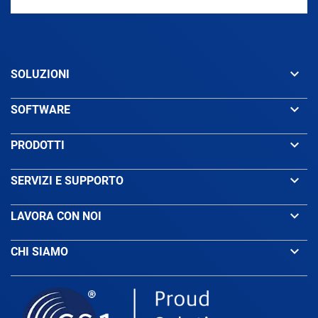
Azerbaijan
keyboard_arrow_down
SOLUZIONI
Bahamas
keyboard_arrow_down
SOFTWARE
Bahrain
keyboard_arrow_down
PRODOTTI
Bangladesh
keyboard_arrow_down
SERVIZI E SUPPORTO
keyboard_arrow_down
LAVORA CON NOI
Barbados
keyboard_arrow_down
CHI SIAMO
Belarus
Belgium