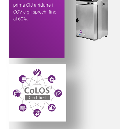
prima CIJ a ridurre i
COV e gli sprechi fino
al 60%.
Powered by CoLOS image