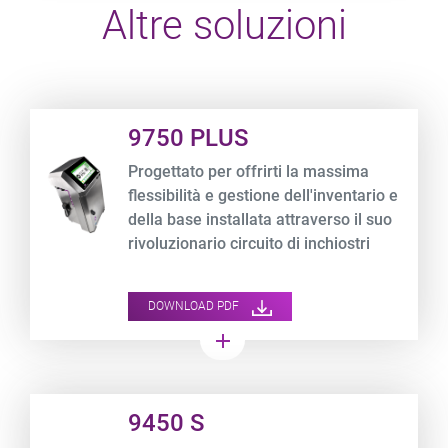
Altre soluzioni
Product URL link
9750 PLUS
Progettato per offrirti la massima
flessibilità e gestione dell'inventario e
della base installata attraverso il suo
rivoluzionario circuito di inchiostri
ibridi in grado di gestire tutti gli
inchiostri CIJ.
DOWNLOAD PDF
add
Product URL link
9450 S