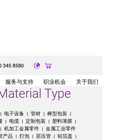
0 345 8580
Original image URL link
服务与支持
职业机会
关于我们
Material Type
电子设备
管材
棒型包装
|
|
|
|
罐
电缆
定制包装
塑料薄膜
|
|
|
|
机加工金属零件
金属工业零件
|
|
胶产品
灯泡
层压管
铝箔盖
|
|
|
|