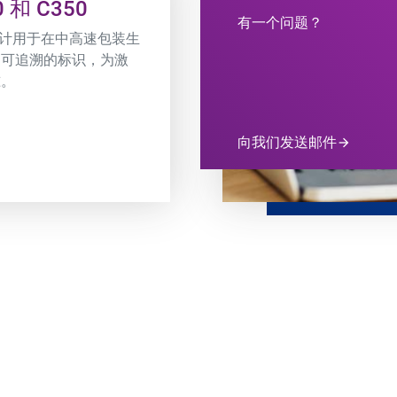
0 和 C350
有一个问题？
350 设计用于在中高速包装生
、可追溯的标识，为激
准。
向我们发送邮件
arrow_forward