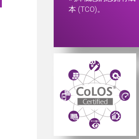
本 (TCO)。
Powered by CoLOS image