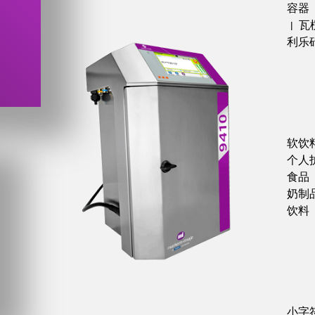
容器
瓦
|
利乐
软饮
个人
食品
奶制
饮料
小字