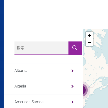
+
−
Albania
Algeria
3
American Samoa
5