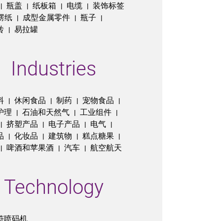
瓶盖
纸板箱
电缆
装饰标签
|
|
|
|
楞纸
成型金属零件
瓶子
|
|
|
砖
易拉罐
|
Industries
料
休闲食品
制药
宠物食品
|
|
|
|
护理
石油和天然气
工业组件
|
|
|
挤塑产品
电子产品
电气
|
|
|
|
品
化妆品
建筑物
糕点糖果
|
|
|
|
啤酒和苹果酒
汽车
航空航天
|
|
|
Technology
符喷码机