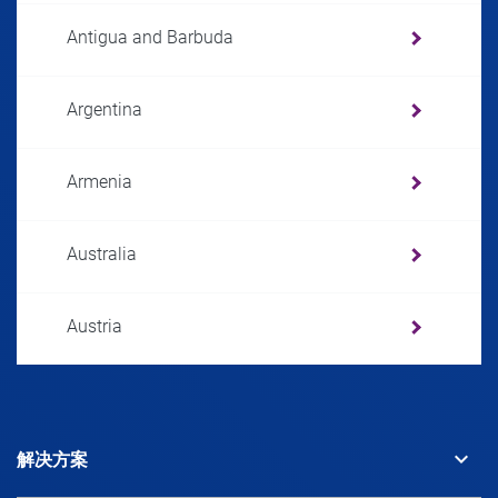
Antigua and Barbuda
Argentina
Armenia
Australia
Austria
Azerbaijan
keyboard_arrow_down
解决方案
Bahamas