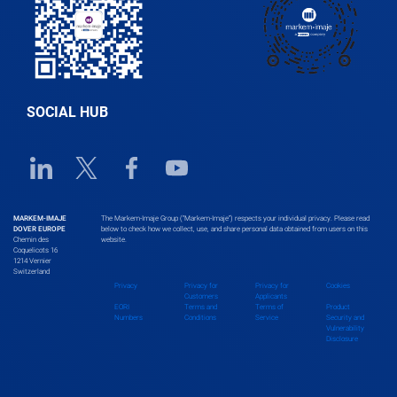
Bhutan
Bolivia
SOCIAL HUB
Bosnia and Herzegovina
Linkedin URL link
Twitter URL link
Facebook URL link
Youtube URL link
Botswana
MARKEM-IMAJE
The Markem-Imaje Group (“Markem-Imaje”) respects your individual privacy. Please read
DOVER EUROPE
below to check how we collect, use, and share personal data obtained from users on this
Chemin des
website.
Coquelicots 16
1214 Vernier
Brazil
Switzerland
Privacy
Privacy for
Privacy for
Cookies
Customers
Applicants
EORI
Terms and
Terms of
Product
Numbers
Conditions
Service
Security and
Brunei Darussalam
Vulnerability
Disclosure
Bulgaria