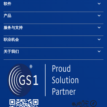
keyboard_arrow_down
软件
Bahrain
keyboard_arrow_down
产品
Bangladesh
keyboard_arrow_down
服务与支持
keyboard_arrow_down
职业机会
Barbados
keyboard_arrow_down
关于我们
Belarus
Belgium
Belize
Benin