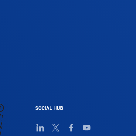
SOCIAL HUB
Linkedin URL link
Twitter URL link
Facebook URL link
Youtube URL link