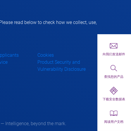
lease read below to check how we collect, use,
First toolbar 
Applicants
Cookies
向我们发送邮件
vice
Product Security and
Second toolba
Vulnerability Disclosure
查找您的产品
Third toolbar 
下载安全数据表
Forth toolbar 
阅读用户文档
 Intelligence, beyond the mark.