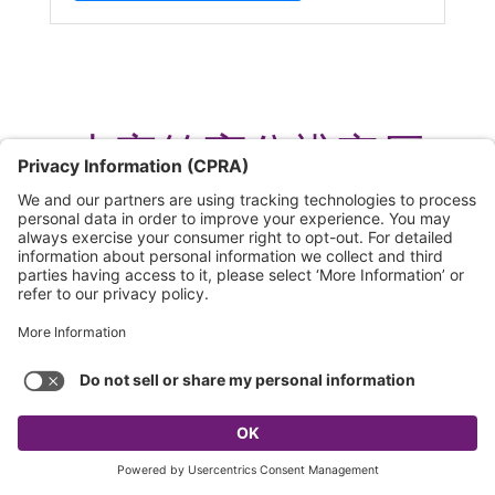
大字符高分辨率压
电喷码机系列
在可为二级包装带来高质量低成本打码的 LCIJ 或大
字符高分辨率压电喷码机用耗材领域，马肯依玛士
是 Touch Dry 热熔油墨技术方面最具经验的厂家。
keyboard_arrow_up
Markem-Imaje 5800
QUICK ACCESS TOOLS
马肯依玛士的 Touch Dry® 大字符喷码机