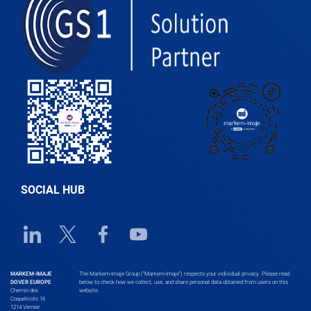
Belize
Benin
Bhutan
Bolivia
SOCIAL HUB
Bosnia and Herzegovina
Linkedin URL link
Twitter URL link
Facebook URL link
Youtube URL link
Botswana
MARKEM-IMAJE
The Markem-Imaje Group (“Markem-Imaje”) respects your individual privacy. Please read
DOVER EUROPE
below to check how we collect, use, and share personal data obtained from users on this
Chemin des
website.
Coquelicots 16
1214 Vernier