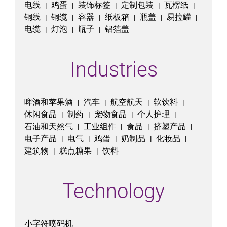
电线
鸡蛋
装饰标签
定制包装
瓦楞纸
|
|
|
|
|
铜线
铜缆
容器
纸板箱
瓶盖
易拉罐
|
|
|
|
|
|
电缆
灯泡
瓶子
铝箔盖
|
|
|
Industries
啤酒和苹果酒
汽车
航空航天
软饮料
|
|
|
|
休闲食品
制药
宠物食品
个人护理
|
|
|
|
石油和天然气
工业组件
食品
挤塑产品
|
|
|
|
电子产品
电气
鸡蛋
奶制品
化妆品
|
|
|
|
|
建筑物
糕点糖果
饮料
|
|
Technology
小字符喷码机