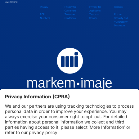
Brazil
Switzerland
Privacy
Privacy for
Privacy for
Cookies
Customers
Applicants
EORI
Terms and
Terms of
Product
Numbers
Conditions
Service
Security and
Brunei Darussalam
Vulnerability
Disclosure
Bulgaria
Burkina Faso
Burundi
Cambodia
Cameroon
Markem-Imaje — Intelligence, beyond the mark.