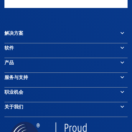
Azerbaijan
keyboard_arrow_down
解决方案
Bahamas
keyboard_arrow_down
软件
Bahrain
keyboard_arrow_down
产品
Bangladesh
keyboard_arrow_down
服务与支持
keyboard_arrow_down
职业机会
Barbados
keyboard_arrow_down
关于我们
Belarus
Belgium