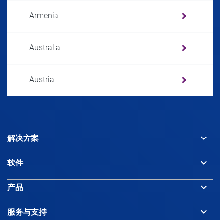
Armenia
Australia
Austria
Azerbaijan
keyboard_arrow_down
解决方案
Bahamas
keyboard_arrow_down
软件
Bahrain
keyboard_arrow_down
产品
Bangladesh
keyboard_arrow_down
服务与支持