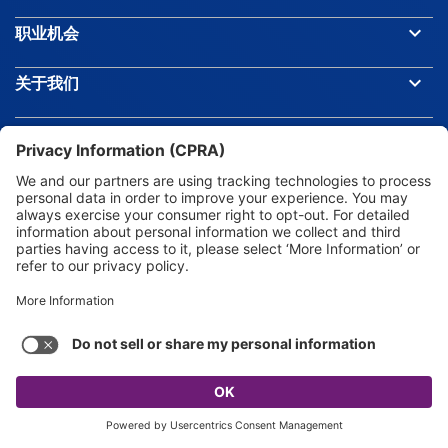
keyboard_arrow_down
职业机会
Barbados
keyboard_arrow_down
关于我们
Belarus
Belgium
Belize
Benin
Bhutan
keyboard_arrow_up
QUICK ACCESS TOOLS
Bolivia
SOCIAL HUB