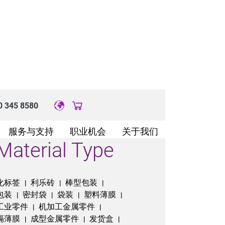
0 345 8580
Original image URL link
服务与支持
职业机会
关于我们
Material Type
化标签
利乐砖
棒型包装
|
|
|
包装
密封袋
袋装
塑料薄膜
|
|
|
|
工业零件
机加工金属零件
|
|
隔薄膜
成型金属零件
发货盒
|
|
|