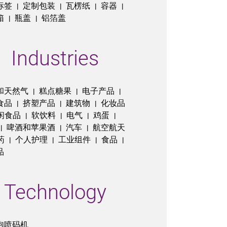
标签
定制包装
瓦楞纸
容器
|
|
|
|
箱
瓶盖
铝箔盖
|
|
Industries
和天然气
糕点糖果
电子产品
|
|
|
食品
挤塑产品
建筑物
化妆品
|
|
|
闲食品
软饮料
电气
鸡蛋
|
|
|
|
啤酒和苹果酒
汽车
航空航天
|
|
|
药
个人护理
工业组件
食品
|
|
|
|
品
Technology
泡喷码机