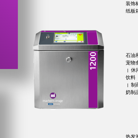
装饰
纸板
石油
宠物
休
|
饮料
制
|
奶制
热发