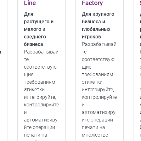
Line
Factory
Для
Для крупного
растущего и
бизнеса и
малого и
глобальных
среднего
игроков
бизнеса
Разрабатывай
и
Разрабатывай
те
й
те
соответствую
соответствую
щие
щие
требованиям
требованиям
этикетки,
этикетки,
интегрируйте,
интегрируйте,
контролируйте
контролируйте
и
и
автоматизиру
автоматизиру
йте операции
йте операции
печати на
печати на
множестве