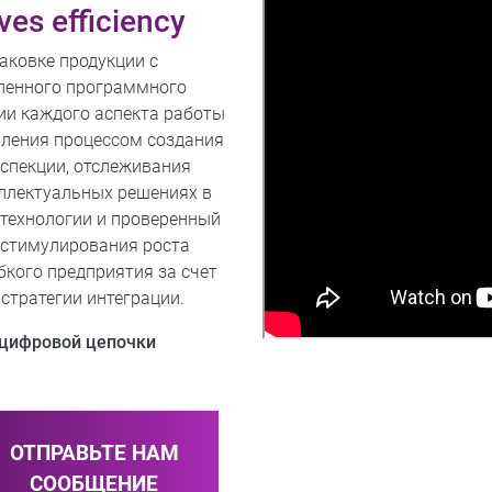
ves efficiency
аковке продукции с
ленного программного
ии каждого аспекта работы
вления процессом создания
нспекции, отслеживания
еллектуальных решениях в
технологии и проверенный
 стимулирования роста
бкого предприятия за счет
тратегии интеграции.​
 цифровой цепочки
ОТПРАВЬТЕ НАМ
СООБЩЕНИЕ