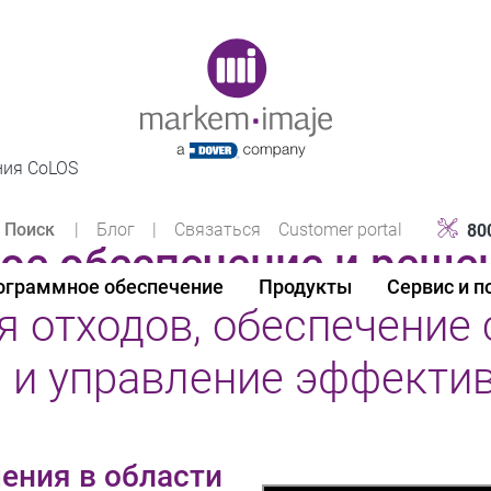
Original image URL link
ия CoLOS
|
Блог
|
Связаться
Customer portal
80
ое обеспечение и реше
ограммное обеспечение
Продукты
Сервис и 
 отходов, обеспечение 
 и управление эффектив
ения в области