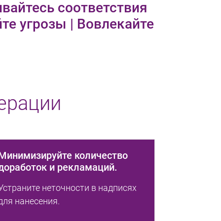
ивайтесь соответствия
те угрозы | Вовлекайте
ерации
Минимизируйте количество
доработок и рекламаций.
Устраните неточности в надписях
для нанесения.