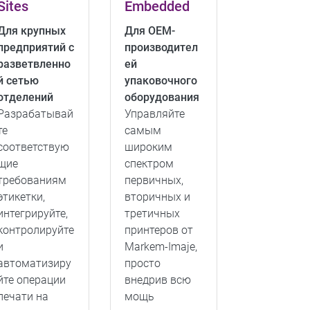
Sites
Embedded
Для крупных
Для OEM-
предприятий с
производител
разветвленно
ей
й сетью
упаковочного
отделений
оборудования
Разрабатывай
Управляйте
те
самым
соответствую
широким
щие
спектром
требованиям
первичных,
этикетки,
вторичных и
интегрируйте,
третичных
контролируйте
принтеров от
и
Markem-Imaje,
автоматизиру
просто
йте операции
внедрив всю
печати на
мощь