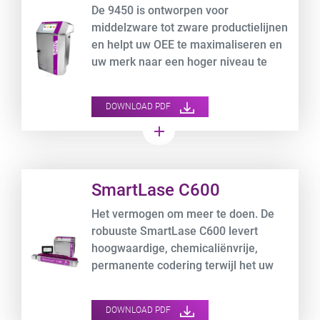
De 9450 is ontworpen voor
middelzware tot zware productielijnen
en helpt uw OEE te maximaliseren en
uw merk naar een hoger niveau te
tillen.
DOWNLOAD PDF
add
Product URL link
SmartLase C600
Het vermogen om meer te doen. De
robuuste SmartLase C600 levert
hoogwaardige, chemicaliënvrije,
permanente codering terwijl het uw
bedrijfskosten verlaagt.
DOWNLOAD PDF