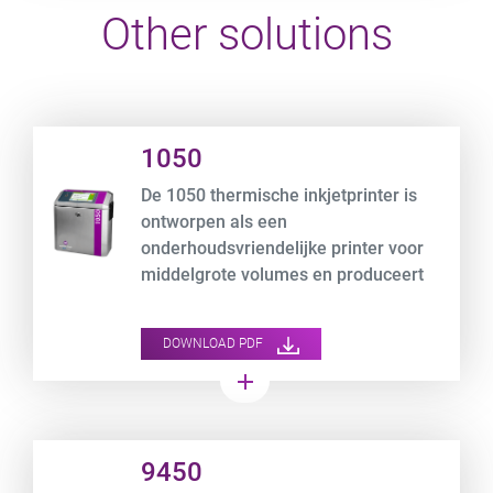
Other solutions
Product URL link
1050
De 1050 thermische inkjetprinter is
ontworpen als een
onderhoudsvriendelijke printer voor
middelgrote volumes en produceert
tekst, logo's, afbeeldingen en 100%
scanbare barcodes met een hoge
DOWNLOAD PDF
resolutie.
add
Product URL link
9450