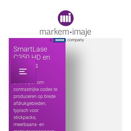
Original image URL link
SmartLase
C350 HD en
HD Plus
Ontworpen om
contrastrijke codes te
produceren op brede
afdrukgebieden,
typisch voor
stickpacks,
meerbaans- en