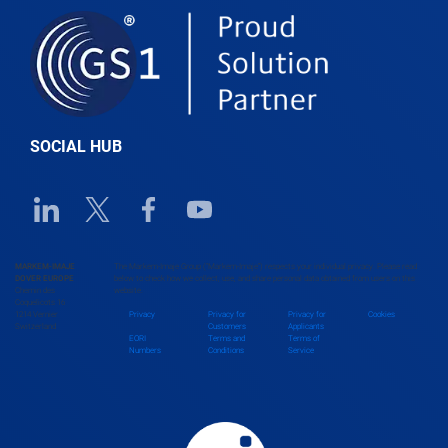
Belgium
Belize
SOCIAL HUB
Benin
Linkedin URL link
Twitter URL link
Facebook URL link
Youtube URL link
Bhutan
MARKEM-IMAJE
The Markem-Imaje Group (“Markem-Imaje”) respects your individual privacy. Please read
DOVER EUROPE
below to check how we collect, use, and share personal data obtained from users on this
Chemin des
website.
Bolivia
Coquelicots 16
1214 Vernier
Privacy
Privacy for
Privacy for
Cookies
Switzerland
Customers
Applicants
EORI
Terms and
Terms of
Numbers
Conditions
Service
Bosnia and Herzegovina
Botswana