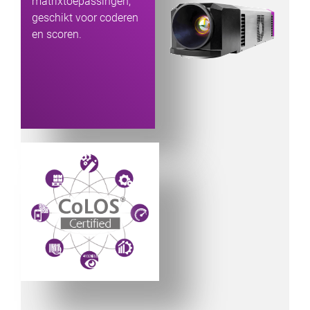
matrixtoepassingen;
geschikt voor coderen
en scoren.
Powered by CoLOS image