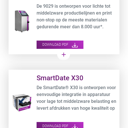
De 9029 is ontworpen voor lichte tot
middelzware productielijnen en print
non-stop op de meeste materialen
gedurende meer dan 8.000 uur*.
DOWNLOAD PDF
add
Product URL link
SmartDate X30
De SmartDate® X30 is ontworpen voor
eenvoudige integratie in apparatuur
voor lage tot middelzware belasting en
levert afdrukken van hoge kwaliteit op
flexibele folieverpakkingen met
snelheden tot 600 mm/s.
DOWNLOAD PDF