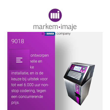
Original image URL link
9018
De 9018 is ontworpen
voor een snelle en
gemakkelijke
installatie, en is de
keuze bij uitstek voor
tot wel 6.000 uur non-
stop codering, tegen
een concurrerende
prijs.