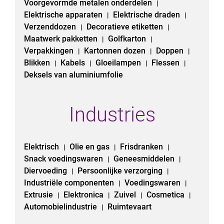
Voorgevormde metalen onderdelen
|
Elektrische apparaten
Elektrische draden
|
|
Verzenddozen
Decoratieve etiketten
|
|
Maatwerk pakketten
Golfkarton
|
|
Verpakkingen
Kartonnen dozen
Doppen
|
|
|
Blikken
Kabels
Gloeilampen
Flessen
|
|
|
|
Deksels van aluminiumfolie
Industries
Elektrisch
Olie en gas
Frisdranken
|
|
|
Snack voedingswaren
Geneesmiddelen
|
|
Diervoeding
Persoonlijke verzorging
|
|
Industriële componenten
Voedingswaren
|
|
Extrusie
Elektronica
Zuivel
Cosmetica
|
|
|
|
Automobielindustrie
Ruimtevaart
|