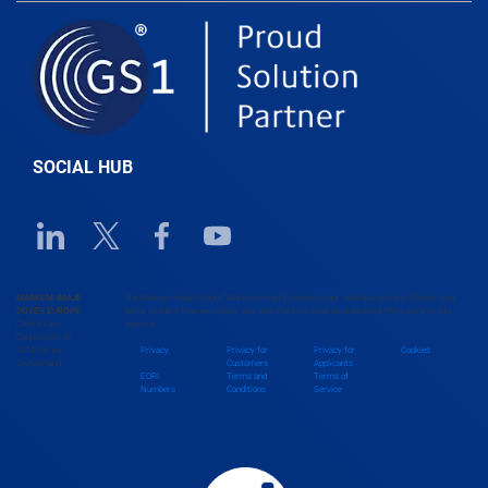
Belgium
Belize
SOCIAL HUB
Benin
Linkedin URL link
Twitter URL link
Facebook URL link
Youtube URL link
Bhutan
MARKEM-IMAJE
The Markem-Imaje Group (“Markem-Imaje”) respects your individual privacy. Please read
DOVER EUROPE
below to check how we collect, use, and share personal data obtained from users on this
Chemin des
website.
Bolivia
Coquelicots 16
1214 Vernier
Privacy
Privacy for
Privacy for
Cookies
Switzerland
Customers
Applicants
EORI
Terms and
Terms of
Numbers
Conditions
Service
Bosnia and Herzegovina
Botswana