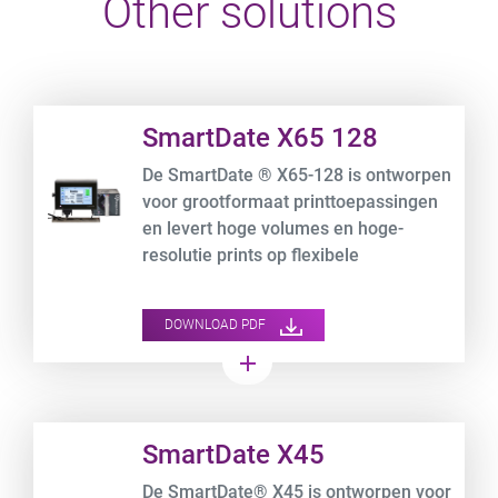
Other solutions
Product URL link
SmartDate X65 128
De SmartDate ® X65-128 is ontworpen
voor grootformaat printtoepassingen
en levert hoge volumes en hoge-
resolutie prints op flexibele
folieverpakkingen met snelheden tot
700 mm/s.
DOWNLOAD PDF
add
Product URL link
SmartDate X45
De SmartDate® X45 is ontworpen voor