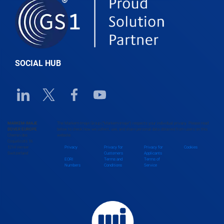
Belgium
Belize
SOCIAL HUB
Benin
Linkedin URL link
Twitter URL link
Facebook URL link
Youtube URL link
Bhutan
MARKEM-IMAJE
The Markem-Imaje Group (“Markem-Imaje”) respects your individual privacy. Please read
DOVER EUROPE
below to check how we collect, use, and share personal data obtained from users on this
Chemin des
website.
Bolivia
Coquelicots 16
1214 Vernier
Privacy
Privacy for
Privacy for
Cookies
Switzerland
Customers
Applicants
EORI
Terms and
Terms of
Numbers
Conditions
Service
Bosnia and Herzegovina
Botswana