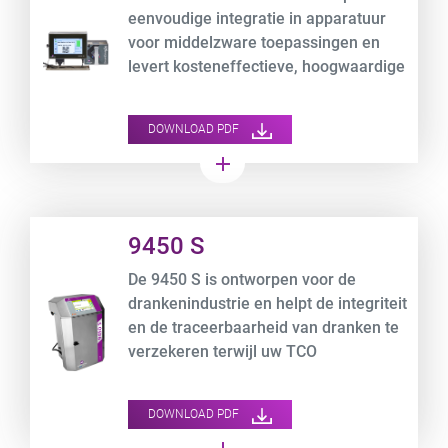
eenvoudige integratie in apparatuur
voor middelzware toepassingen en
levert kosteneffectieve, hoogwaardige
afdrukken op flexibele
folieverpakkingen, terwijl uw OEE-
DOWNLOAD PDF
gegevens worden bijgehouden.
add
Product URL link
9450 S
De 9450 S is ontworpen voor de
drankenindustrie en helpt de integriteit
en de traceerbaarheid van dranken te
verzekeren terwijl uw TCO
geoptimaliseerd wordt.
DOWNLOAD PDF