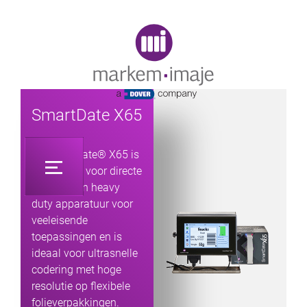
Original image URL link
SmartDate X65
De SmartDate® X65 is
ontworpen voor directe
integratie in heavy
duty apparatuur voor
veeleisende
toepassingen en is
ideaal voor ultrasnelle
codering met hoge
resolutie op flexibele
folieverpakkingen.