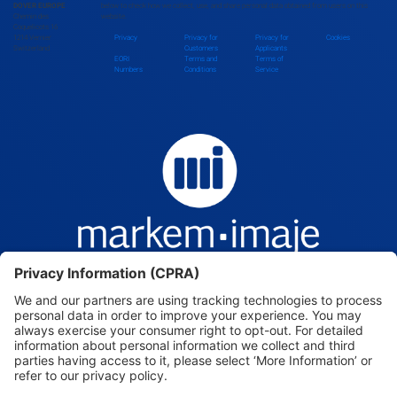
DOVER EUROPE
below to check how we collect, use, and share personal data obtained from users on this
Chemin des
website.
Coquelicots 16
1214 Vernier
Privacy
Privacy for
Privacy for
Cookies
Switzerland
Customers
Applicants
EORI
Terms and
Terms of
Numbers
Conditions
Service
Markem-Imaje — Intelligence, beyond the mark.