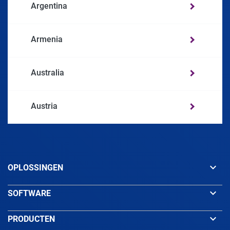
Argentina
Armenia
Australia
Austria
Azerbaijan
keyboard_arrow_down
OPLOSSINGEN
Bahamas
keyboard_arrow_down
SOFTWARE
Bahrain
keyboard_arrow_down
PRODUCTEN