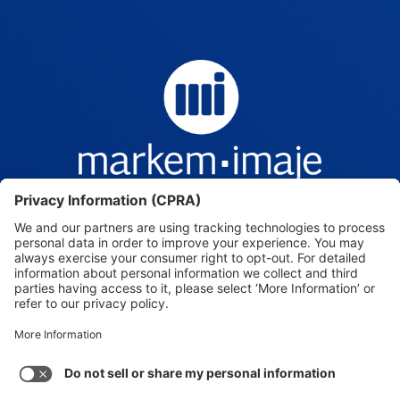
Markem-Imaje — Intelligence, beyond the mark.
Markem-Imaje, a Dover Company. © 2026. All
rights reserved.