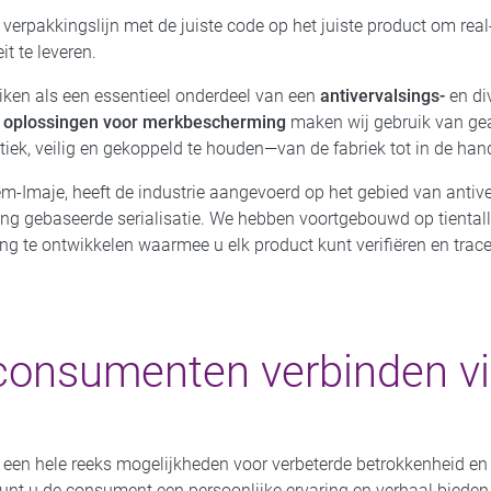
rpakkingslijn met de juiste code op het juiste product om real-t
it te leveren.
iken als een essentieel onderdeel van een
antivervalsings-
en di
e
oplossingen voor merkbescherming
maken wij gebruik van gea
iek, veilig en gekoppeld te houden—van de fabriek tot in de han
m-Imaje, heeft de industrie aangevoerd op het gebied van antive
ing gebaseerde serialisatie. We hebben voortgebouwd op tientall
g te ontwikkelen waarmee u elk product kunt verifiëren en trace
consumenten verbinden vi
een hele reeks mogelijkheden voor verbeterde betrokkenheid en
kunt u de consument een persoonlijke ervaring en verhaal bieden