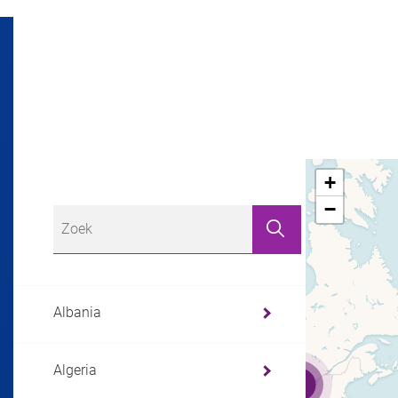
+
−
Albania
Algeria
3