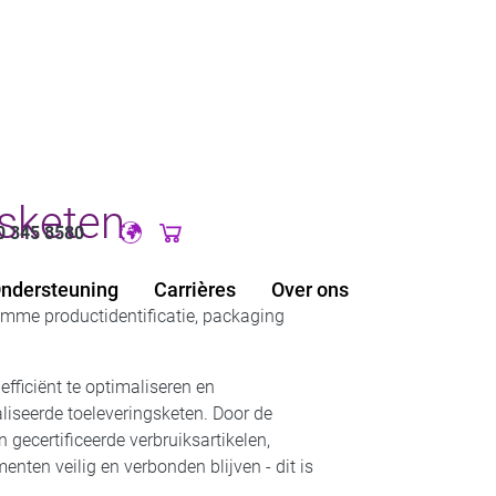
gsketen
0 345 8580
Original image URL link
Ondersteuning
Carrières
Over ons
mme productidentificatie, packaging
fficiënt te optimaliseren en
liseerde toeleveringsketen. Door de
gecertificeerde verbruiksartikelen,
nten veilig en verbonden blijven - dit is