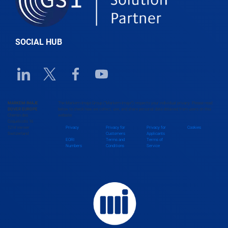
Belize
SOCIAL HUB
Benin
Linkedin URL link
Twitter URL link
Facebook URL link
Youtube URL link
Bhutan
MARKEM-IMAJE
The Markem-Imaje Group (“Markem-Imaje”) respects your individual privacy. Please read
DOVER EUROPE
below to check how we collect, use, and share personal data obtained from users on this
Chemin des
website.
Bolivia
Coquelicots 16
1214 Vernier
Privacy
Privacy for
Privacy for
Cookies
Switzerland
Customers
Applicants
EORI
Terms and
Terms of
Numbers
Conditions
Service
Bosnia and Herzegovina
Botswana
Brazil