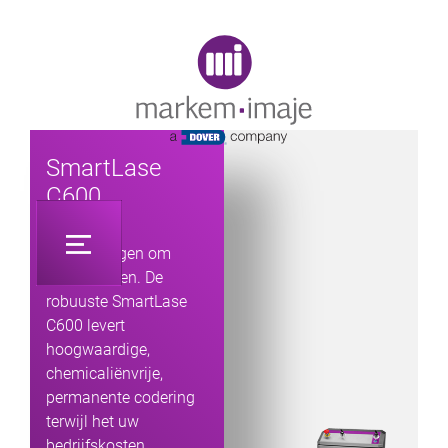
Original image URL link
SmartLase
C600
Het vermogen om
meer te doen. De
robuuste SmartLase
C600 levert
hoogwaardige,
chemicaliënvrije,
permanente codering
terwijl het uw
bedrijfskosten