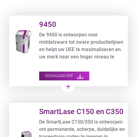
Product URL link
9450
De 9450 is ontworpen voor
middelzware tot zware productielijnen
en helpt uw OEE te maximaliseren en
uw merk naar een hoger niveau te
tillen.
DOWNLOAD PDF
add
Product URL link
SmartLase C150 en C350
De SmartLase C150/350 is ontworpen
om permanente, scherpe, duidelijke en
traceerbare codes te leveren in