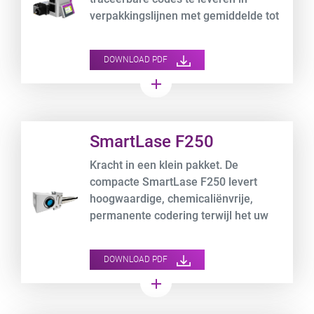
verpakkingslijnen met gemiddelde tot
hoge snelheid en zet de standaard
voor de beste
DOWNLOAD PDF
lasercoderingsoplossingen in zijn
add
klasse.
Product URL link
SmartLase F250
Kracht in een klein pakket. De
compacte SmartLase F250 levert
hoogwaardige, chemicaliënvrije,
permanente codering terwijl het uw
bedrijfskosten verlaagt.
DOWNLOAD PDF
add