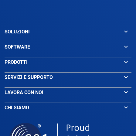
keyboard_arrow_down
SOLUZIONI
keyboard_arrow_down
SOFTWARE
keyboard_arrow_down
PRODOTTI
keyboard_arrow_down
SERVIZI E SUPPORTO
keyboard_arrow_down
LAVORA CON NOI
keyboard_arrow_down
CHI SIAMO