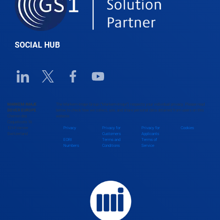
SOCIAL HUB
Linkedin URL link
Twitter URL link
Facebook URL link
Youtube URL link
MARKEM-IMAJE
The Markem-Imaje Group (“Markem-Imaje”) respects your individual privacy. Please read
DOVER EUROPE
below to check how we collect, use, and share personal data obtained from users on this
Chemin des
website.
Coquelicots 16
1214 Vernier
Privacy
Privacy for
Privacy for
Cookies
Switzerland
Customers
Applicants
EORI
Terms and
Terms of
Numbers
Conditions
Service