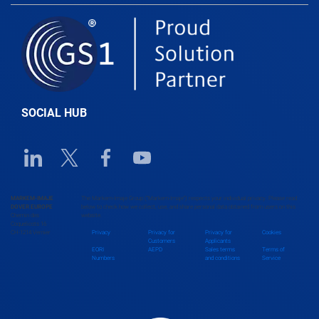
Belgium
Belize
SOCIAL HUB
Benin
Linkedin URL link
Twitter URL link
Facebook URL link
Youtube URL link
Bhutan
MARKEM-IMAJE
The Markem-Imaje Group (“Markem-Imaje”) respects your individual privacy. Please read
DOVER EUROPE
below to check how we collect, use, and share personal data obtained from users on this
Chemin des
website.
Bolivia
Coquelicots 16
CH-1214 Vernier
Privacy
Privacy for
Privacy for
Cookies
Customers
Applicants
EORI
AEPD
Sales terms
Terms of
Numbers
and conditions
Service
Bosnia and Herzegovina
Botswana