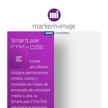
Original image URL link
SmartLase
C150 y C350
Maquina de laser
diseñada para ofrecer
códigos permanentes,
nítidos, claros y
trazables en líneas de
envasado de velocidad
media a alta, la
SmartLase C150/350
establece el estándar