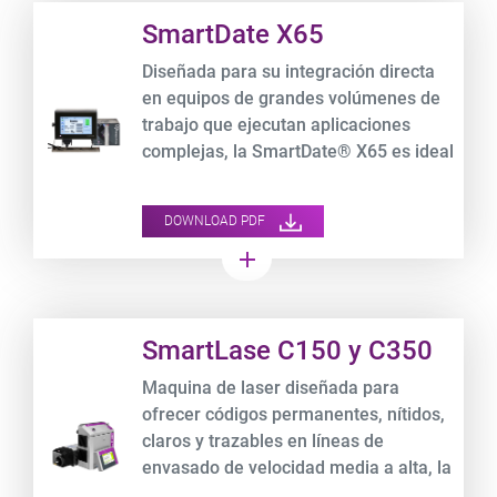
Product URL link
SmartDate X65
Diseñada para su integración directa
en equipos de grandes volúmenes de
trabajo que ejecutan aplicaciones
complejas, la SmartDate® X65 es ideal
para la codificación ultrarrápida y de
alta resolución en envases laminados
DOWNLOAD PDF
flexibles.
add
Product URL link
SmartLase C150 y C350
Maquina de laser diseñada para
ofrecer códigos permanentes, nítidos,
claros y trazables en líneas de
envasado de velocidad media a alta, la
SmartLase C150/350 establece el