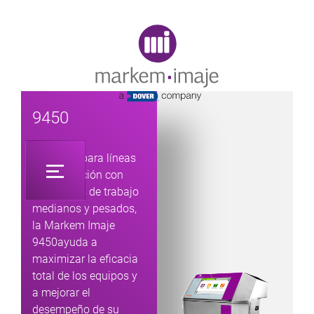
Original image URL link
9450
Diseñada para líneas
de producción con
volúmenes de trabajo
medianos y pesados,
la Markem Imaje
9450ayuda a
maximizar la eficacia
total de los equipos y
a mejorar el
desempeño de su