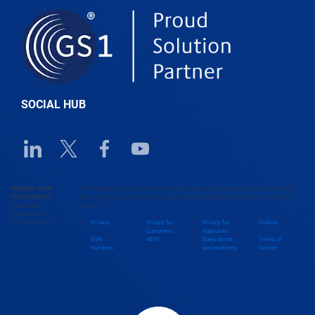
Belgium
Belize
SOCIAL HUB
Benin
Linkedin URL link
Twitter URL link
Facebook URL link
Youtube URL link
Bhutan
MARKEM-IMAJE
The Markem-Imaje Group (“Markem-Imaje”) respects your individual privacy. Please read
DOVER EUROPE
below to check how we collect, use, and share personal data obtained from users on this
Chemin des
website.
Bolivia
Coquelicots 16
CH-1214 Vernier
Privacy
Privacy for
Privacy for
Cookies
Customers
Applicants
EORI
AEPD
Sales terms
Terms of
Numbers
and conditions
Service
Bosnia and Herzegovina
Botswana